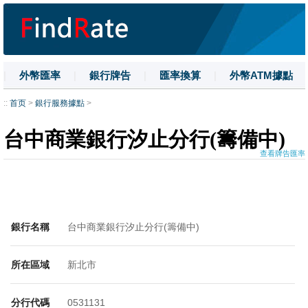
|
外幣匯率
|
銀行牌告
|
匯率換算
|
外幣ATM據點
|
名詞解釋
|
換匯技巧
|
數字大寫
::
首页
>
銀行服務據點
>
台中商業銀行汐止分行(籌備中)
查看牌告匯率
銀行名稱
台中商業銀行汐止分行(籌備中)
所在區域
新北市
分行代碼
0531131