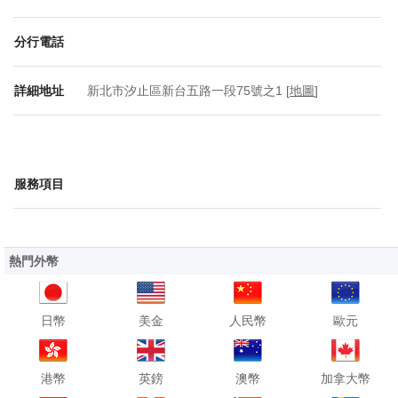
分行電話
詳細地址
新北市汐止區新台五路一段75號之1 [
地圖
]
服務項目
熱門外幣
日幣
美金
人民幣
歐元
港幣
英鎊
澳幣
加拿大幣