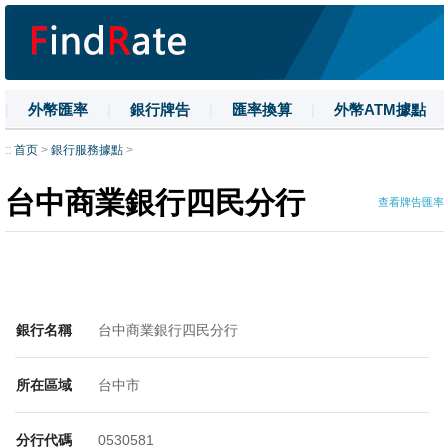
|
外幣匯率
|
銀行牌告
|
匯率換算
|
外幣ATM據點
|
名詞解釋
|
換匯技巧
|
數字大寫
::
首页
>
銀行服務據點
>
台中商業銀行四民分行
查看牌告匯率
銀行名稱
台中商業銀行四民分行
所在區域
台中市
分行代碼
0530581