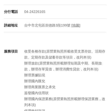
分行電話
04-24226165
詳細地址
台中市北屯區崇德路3段199號 [
地圖
]
服務項目
收受各種存款(原營業執照所載收受支票存款、活期存
款、定期存款及儲蓄存款等項目，改列本項)
辦理放款(原營業執照所載辦理短期及中期、長期放
款，辦理存單質借，辦理消費性貸款，改列本項)
辦理票據貼現
辦理國內匯兌
辦理商業匯票之承兌
簽發國內信用狀
辦理國內保證業務(原營業執照所載辦理保證業務，改
列本項)
代理收付款項