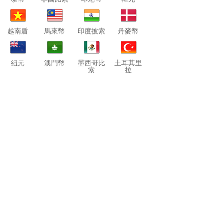
越南盾
馬來幣
印度披索
丹麥幣
紐元
澳門幣
墨西哥比
土耳其里
索
拉