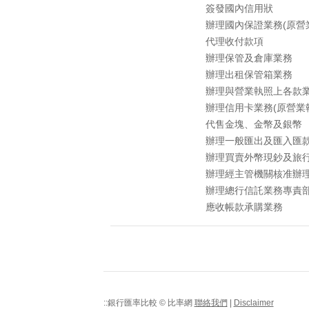
簽發國內信用狀
辦理國內保證業務(原營
代理收付款項
辦理保管及倉庫業務
辦理出租保管箱業務
辦理與營業執照上各款
辦理信用卡業務(原營業
代售金塊、金幣及銀幣
辦理一般匯出及匯入匯
辦理買賣外幣現鈔及旅
辦理經主管機關核准辦
辦理總行信託業務專責部
應收帳款承購業務
::銀行匯率比較 © 比率網
聯絡我們
|
Disclaimer