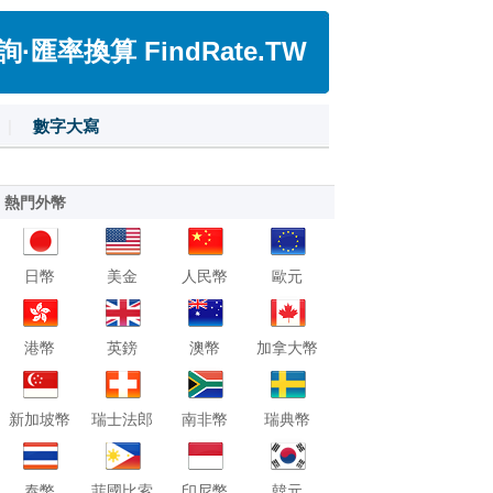
匯率換算 FindRate.TW
|
數字大寫
熱門外幣
日幣
美金
人民幣
歐元
港幣
英鎊
澳幣
加拿大幣
新加坡幣
瑞士法郎
南非幣
瑞典幣
泰幣
菲國比索
印尼幣
韓元