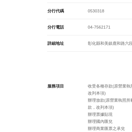
分行代碼
0530318
分行電話
04-7562171
詳細地址
彰化縣和美鎮鹿和路六段3
服務項目
收受各種存款(原營業
改列本項)
辦理放款(原營業執照
款，改列本項)
辦理票據貼現
辦理國內匯兌
辦理商業匯票之承兌