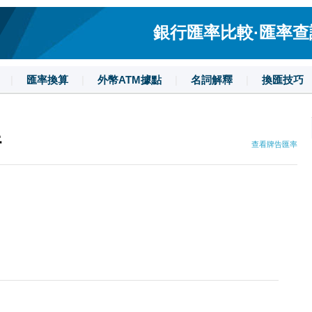
銀行匯率比較·匯率查詢·
|
匯率換算
|
外幣ATM據點
|
名詞解釋
|
換匯技巧
行
查看牌告匯率