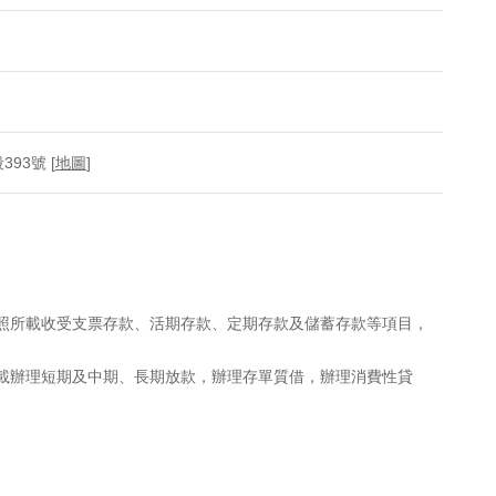
93號 [
地圖
]
執照所載收受支票存款、活期存款、定期存款及儲蓄存款等項目，
所載辦理短期及中期、長期放款，辦理存單質借，辦理消費性貸