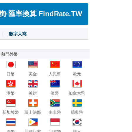
匯率換算 FindRate.TW
|
數字大寫
熱門外幣
日幣
美金
人民幣
歐元
港幣
英鎊
澳幣
加拿大幣
新加坡幣
瑞士法郎
南非幣
瑞典幣
泰幣
菲國比索
印尼幣
韓元