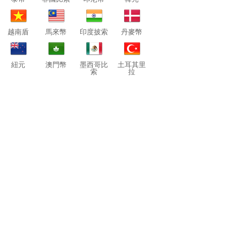
越南盾
馬來幣
印度披索
丹麥幣
紐元
澳門幣
墨西哥比
土耳其里
索
拉