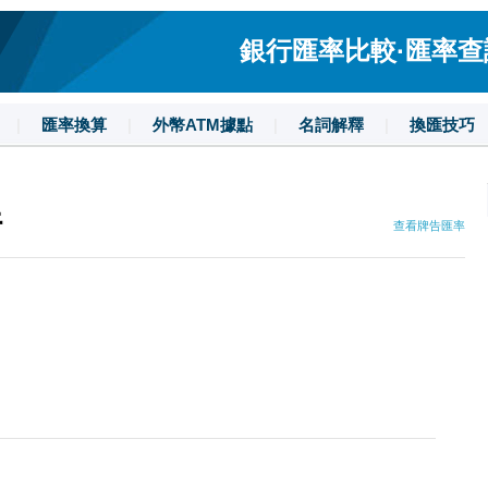
銀行匯率比較·匯率查詢·
|
匯率換算
|
外幣ATM據點
|
名詞解釋
|
換匯技巧
行
查看牌告匯率