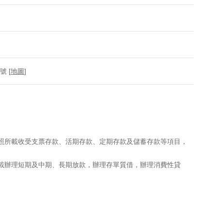
 [
地圖
]
執照所載收受支票存款、活期存款、定期存款及儲蓄存款等項目，
所載辦理短期及中期、長期放款，辦理存單質借，辦理消費性貸