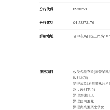
分行代碼
0530259
分行電話
04-23373176
詳細地址
台中市烏日區三民街107號
服務項目
收受各種存款(原營業
改列本項)
辦理放款(原營業執照
款，改列本項)
辦理票據貼現
辦理國內匯兌
辦理商業匯票之承兌