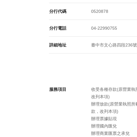
分行代碼
0520878
分行電話
04-22990755
詳細地址
臺中市文心路四段236號1
服務項目
收受各種存款(原營業
改列本項)
辦理放款(原營業執照
款，改列本項)
辦理票據貼現
辦理國內匯兌
辦理商業匯票之承兌