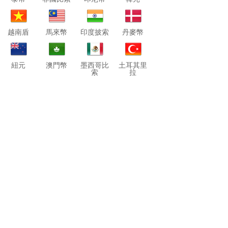
越南盾
馬來幣
印度披索
丹麥幣
紐元
澳門幣
墨西哥比
土耳其里
索
拉