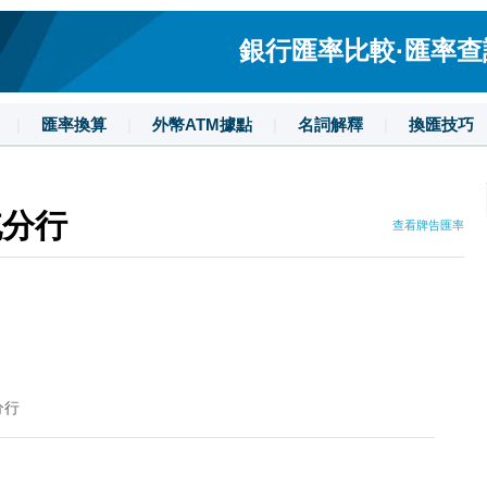
銀行匯率比較·匯率查詢·
|
匯率換算
|
外幣ATM據點
|
名詞解釋
|
換匯技巧
屯分行
查看牌告匯率
分行