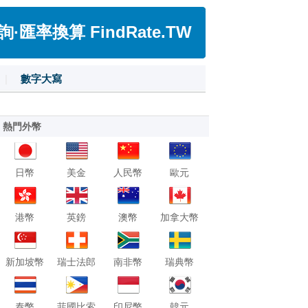
匯率換算 FindRate.TW
|
數字大寫
熱門外幣
日幣
美金
人民幣
歐元
港幣
英鎊
澳幣
加拿大幣
新加坡幣
瑞士法郎
南非幣
瑞典幣
泰幣
菲國比索
印尼幣
韓元