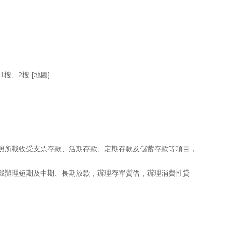
樓、2樓 [
地圖
]
執照所載收受支票存款、活期存款、定期存款及儲蓄存款等項目，
所載辦理短期及中期、長期放款，辦理存單質借，辦理消費性貸