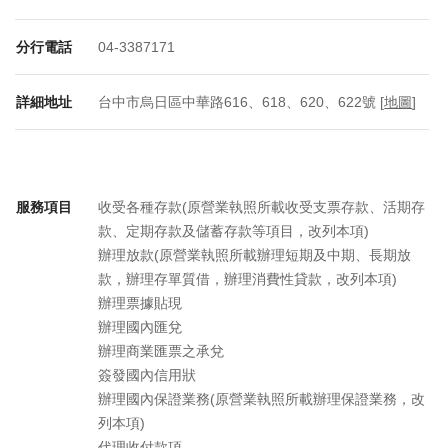
分行電話
04-3387171
詳細地址
台中市烏日區中華路616、618、620、622號 [
地圖
]
服務項目
收受各種存款(原營業執照所載收受支票存款、活期存
款、定期存款及儲蓄存款等項目，改列本項)
辦理放款(原營業執照所載辦理短期及中期、長期放
款，辦理存單質借，辦理消費性貸款，改列本項)
辦理票據貼現
辦理國內匯兌
辦理商業匯票之承兌
簽發國內信用狀
辦理國內保證業務(原營業執照所載辦理保證業務，改
列本項)
代理收付款項