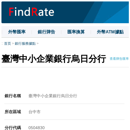
|
外幣匯率
|
銀行牌告
|
匯率換算
|
外幣ATM據點
|
名詞解釋
|
換匯技巧
|
數字大寫
::
首页
>
銀行服務據點
>
臺灣中小企業銀行烏日分行
查看牌告匯率
銀行名稱
臺灣中小企業銀行烏日分行
所在區域
台中市
分行代碼
0504830