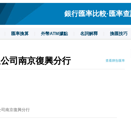
銀行匯率比較·匯率查詢·
|
匯率換算
|
外幣ATM據點
|
名詞解釋
|
換匯技巧
限公司南京復興分行
查看牌告匯率
公司南京復興分行