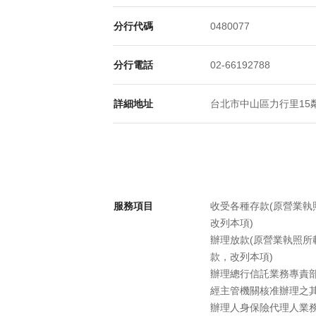
分行代碼
0480077
分行電話
02-66192788
詳細地址
台北市中山區力行里15鄰
服務項目
收受各種存款(原營業
改列本項)
辦理放款(原營業執照
款，改列本項)
辦理總行信託業務專責部
經主管機關核准辦理之
辦理人身保險代理人業