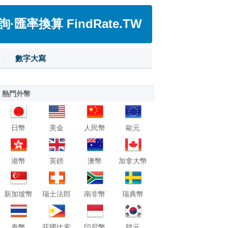
匯率換算 FindRate.TW
|
數字大寫
熱門外幣
日幣
美金
人民幣
歐元
港幣
英鎊
澳幣
加拿大幣
新加坡幣
瑞士法郎
南非幣
瑞典幣
泰幣
菲國比索
印尼幣
韓元