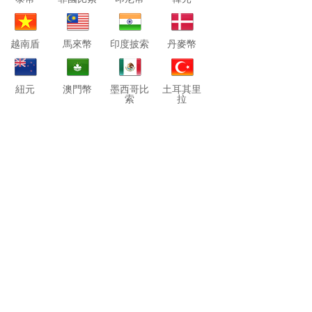
越南盾
馬來幣
印度披索
丹麥幣
紐元
澳門幣
墨西哥比
土耳其里
索
拉