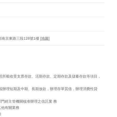
南京東路三段128號1樓 [
地圖
]
執照所載收受支票存款、活期存款、定期存款及儲蓄存款等項目，
所載辦理短期及中期、長期放款，辦理存單質借，辦理消費性貸
門經主管機關核准辦理之信託業 務
其他有關業務
務