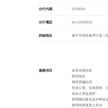
分行代碼
0230043
分行電話
04-23269623
詳細地址
臺中市西區臺灣大道二段309
服務項目
收受各種存款
辦理放款
辦理票據貼現
投資公債、短期票券、
基金之受益憑證
辦理國內匯兌及外幣收
辦理商業匯票之承兌