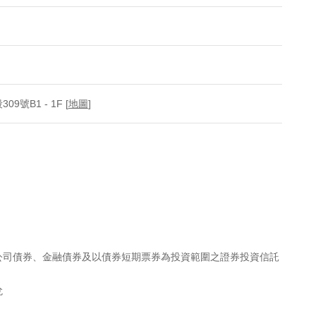
號B1 - 1F [
地圖
]
公司債券、金融債券及以債券短期票券為投資範圍之證券投資信託
兌