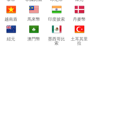
越南盾
馬來幣
印度披索
丹麥幣
紐元
澳門幣
墨西哥比
土耳其里
索
拉