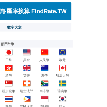
匯率換算 FindRate.TW
|
數字大寫
熱門外幣
日幣
美金
人民幣
歐元
港幣
英鎊
澳幣
加拿大幣
新加坡幣
瑞士法郎
南非幣
瑞典幣
泰幣
菲國比索
印尼幣
韓元