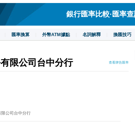
銀行匯率比較·匯率查詢·
|
匯率換算
|
外幣ATM據點
|
名詞解釋
|
換匯技巧
份有限公司台中分行
查看牌告匯率
有限公司台中分行