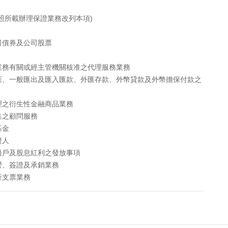
照所載辦理保證業務改列本項)
司債券及公司股票
業務有關或經主管機關核准之代理服務業務
匯、一般匯出及匯入匯款、外匯存款、外幣貸款及外幣擔保付款之
理之衍生性金融商品業務
集之顧問服務
基金
證人
過戶及股息紅利之發放事項
營、簽證及承銷業務
行支票業務