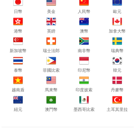
日幣
美金
人民幣
歐元
港幣
英鎊
澳幣
加拿大幣
新加坡幣
瑞士法郎
南非幣
瑞典幣
泰幣
菲國比索
印尼幣
韓元
越南盾
馬來幣
印度披索
丹麥幣
紐元
澳門幣
墨西哥比索
土耳其里拉