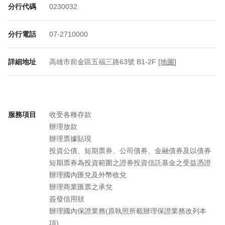
分行代碼
0230032
分行電話
07-2710000
詳細地址
高雄市前金區五福三路63號 B1-2F [
地圖
]
服務項目
收受各種存款
辦理放款
辦理票據貼現
投資公債、短期票券、公司債券、金融債券及以債券
短期票券為投資範圍之證券投資信託基金之受益憑證
辦理國內匯兌及外幣收兌
辦理商業匯票之承兌
簽發信用狀
辦理國內保證業務(原執照所載辦理保證業務改列本
項)