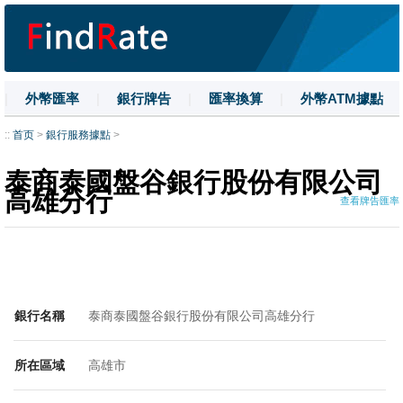
|
外幣匯率
|
銀行牌告
|
匯率換算
|
外幣ATM據點
|
名詞解釋
|
換匯技巧
|
數字大寫
::
首页
>
銀行服務據點
>
泰商泰國盤谷銀行股份有限公司
高雄分行
查看牌告匯率
銀行名稱
泰商泰國盤谷銀行股份有限公司高雄分行
所在區域
高雄市