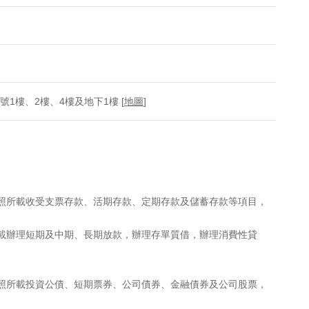
號1樓、2樓、4樓及地下1樓 [
地圖
]
執照所載收受支票存款、活期存款、定期存款及儲蓄存款等項目，
所載辦理短期及中期、長期放款，辦理存單質借，辦理消費性貸
執照所載投資公債、短期票券、公司債券、金融債券及公司股票，