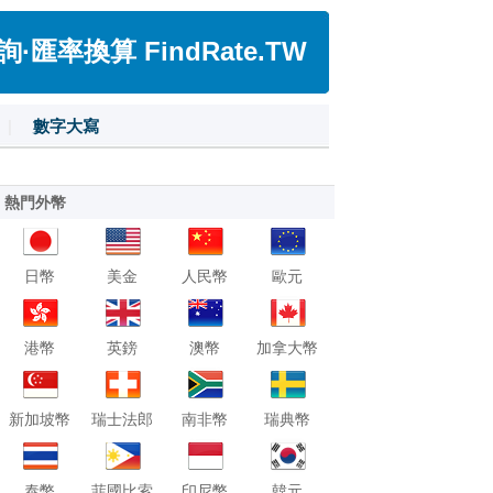
匯率換算 FindRate.TW
|
數字大寫
熱門外幣
日幣
美金
人民幣
歐元
港幣
英鎊
澳幣
加拿大幣
新加坡幣
瑞士法郎
南非幣
瑞典幣
泰幣
菲國比索
印尼幣
韓元