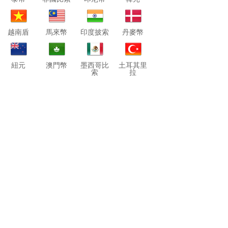
越南盾
馬來幣
印度披索
丹麥幣
紐元
澳門幣
墨西哥比
土耳其里
索
拉