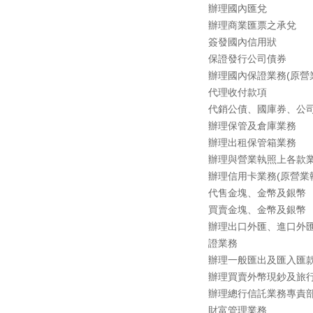
辦理國內匯兌
辦理商業匯票之承兌
簽發國內信用狀
保證發行公司債券
辦理國內保證業務(原營
代理收付款項
代銷公債、國庫券、公
辦理保管及倉庫業務
辦理出租保管箱業務
辦理與營業執照上各款
辦理信用卡業務(原營業
代售金塊、金幣及銀幣
買賣金塊、金幣及銀幣
辦理出口外匯、進口外
證業務
辦理一般匯出及匯入匯
辦理買賣外幣現鈔及旅
辦理總行信託業務專責部
財富管理業務