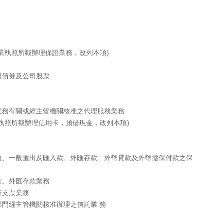
業執照所載辦理保證業務，改列本項)
司債券及公司股票
業務有關或經主管機關核准之代理服務業務
執照所載辦理信用卡，預借現金，改列本項)
匯、一般匯出及匯入款、外匯存款、外幣貸款及外幣擔保付款之保
款、外匯存款業務
行支票業務
門經主管機關核准辦理之信託業 務