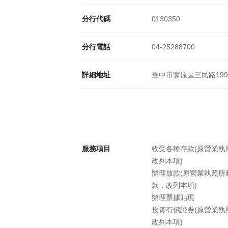
分行代碼
0130350
分行電話
04-25288700
詳細地址
臺中市豐原區三民路199
服務項目
收受各種存款(原營業
改列本項)
辦理放款(原營業執照
款，改列本項)
辦理票據貼現
投資有價證券(原營業
改列本項)