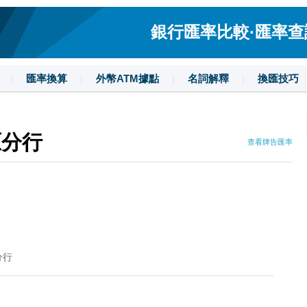
銀行匯率比較·匯率查詢·
|
匯率換算
|
外幣ATM據點
|
名詞解釋
|
換匯技巧
原分行
查看牌告匯率
分行