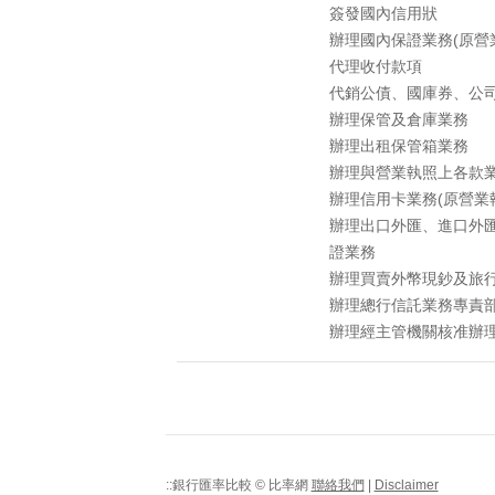
簽發國內信用狀
辦理國內保證業務(原營
代理收付款項
代銷公債、國庫券、公
辦理保管及倉庫業務
辦理出租保管箱業務
辦理與營業執照上各款
辦理信用卡業務(原營業
辦理出口外匯、進口外
證業務
辦理買賣外幣現鈔及旅
辦理總行信託業務專責部
辦理經主管機關核准辦
::銀行匯率比較 © 比率網
聯絡我們
|
Disclaimer