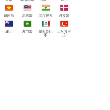
越南盾
馬來幣
印度披索
丹麥幣
紐元
澳門幣
墨西哥比
土耳其里
索
拉