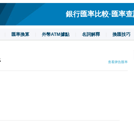
銀行匯率比較·匯率查詢·
|
匯率換算
|
外幣ATM據點
|
名詞解釋
|
換匯技巧
行
查看牌告匯率