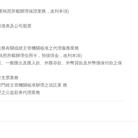
業執照所載辦理保證業務，改列本項)
司債券及公司股票
業務有關或經主管機關核准之代理服務業務
執照所載辦理信用卡，預借現金，改列本項)
匯、一般匯出及匯入款、外匯存款、外幣貸款及外幣擔保付款之保
行支票業務
門經主管機關核准辦理之信託業 務
理之公益彩券代理業務