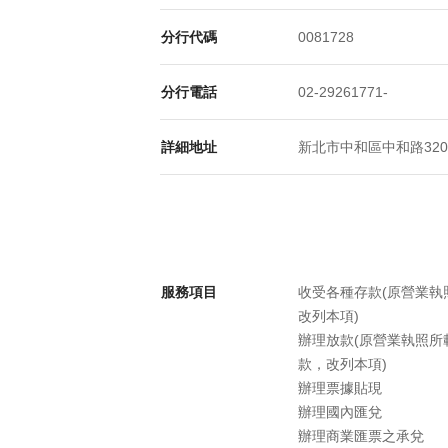
分行代碼
0081728
分行電話
02-29261771-
詳細地址
新北市中和區中和路320號
服務項目
收受各種存款(原營業
改列本項)
辦理放款(原營業執照
款，改列本項)
辦理票據貼現
辦理國內匯兌
辦理商業匯票之承兌