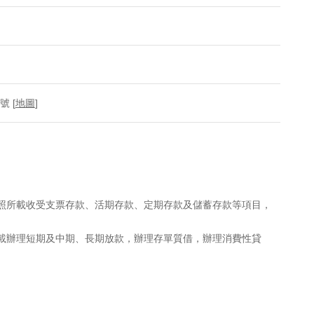
 [
地圖
]
執照所載收受支票存款、活期存款、定期存款及儲蓄存款等項目，
所載辦理短期及中期、長期放款，辦理存單質借，辦理消費性貸