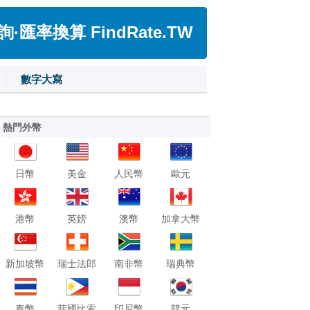
匯率換算 FindRate.TW
|
數字大寫
熱門外幣
日幣
美金
人民幣
歐元
港幣
英鎊
澳幣
加拿大幣
新加坡幣
瑞士法郎
南非幣
瑞典幣
泰幣
菲國比索
印尼幣
韓元