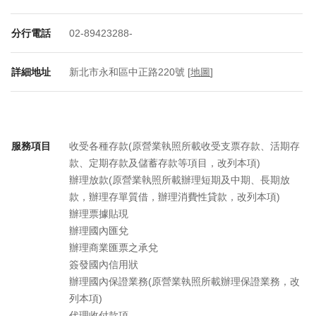
分行電話
02-89423288-
詳細地址
新北市永和區中正路220號 [
地圖
]
服務項目
收受各種存款(原營業執照所載收受支票存款、活期存
款、定期存款及儲蓄存款等項目，改列本項)
辦理放款(原營業執照所載辦理短期及中期、長期放
款，辦理存單質借，辦理消費性貸款，改列本項)
辦理票據貼現
辦理國內匯兌
辦理商業匯票之承兌
簽發國內信用狀
辦理國內保證業務(原營業執照所載辦理保證業務，改
列本項)
代理收付款項