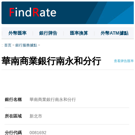
|
外幣匯率
|
銀行牌告
|
匯率換算
|
外幣ATM據點
|
名詞解釋
|
換匯技巧
|
數字大寫
::
首页
>
銀行服務據點
>
華南商業銀行南永和分行
查看牌告匯率
銀行名稱
華南商業銀行南永和分行
所在區域
新北市
分行代碼
0081692