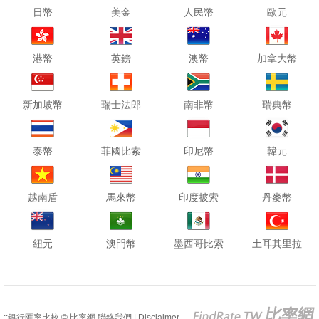
日幣
美金
人民幣
歐元
港幣
英鎊
澳幣
加拿大幣
新加坡幣
瑞士法郎
南非幣
瑞典幣
泰幣
菲國比索
印尼幣
韓元
越南盾
馬來幣
印度披索
丹麥幣
紐元
澳門幣
墨西哥比索
土耳其里拉
::銀行匯率比較 © 比率網
聯絡我們
|
Disclaimer