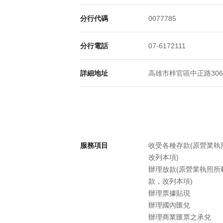
分行代碼
0077785
分行電話
07-6172111
詳細地址
高雄市梓官區中正路306號
服務項目
收受各種存款(原營業
改列本項)
辦理放款(原營業執照
款，改列本項)
辦理票據貼現
辦理國內匯兌
辦理商業匯票之承兌