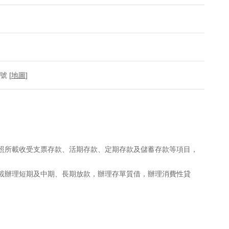
 [
地圖
]
執照所載收受支票存款、活期存款、定期存款及儲蓄存款等項目，
所載辦理短期及中期、長期放款，辦理存單質借，辦理消費性貸