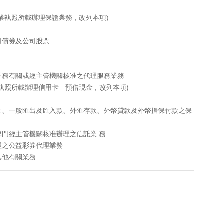
業執照所載辦理保證業務，改列本項)
司債券及公司股票
業務有關或經主管機關核准之代理服務業務
執照所載辦理信用卡，預借現金，改列本項)
匯、一般匯出及匯入款、外匯存款、外幣貸款及外幣擔保付款之保
門經主管機關核准辦理之信託業 務
理之公益彩券代理業務
其他有關業務