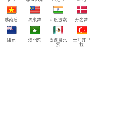
越南盾
馬來幣
印度披索
丹麥幣
紐元
澳門幣
墨西哥比
土耳其里
索
拉