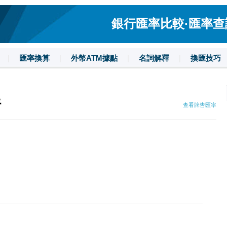
銀行匯率比較·匯率查詢·
|
匯率換算
|
外幣ATM據點
|
名詞解釋
|
換匯技巧
行
查看牌告匯率