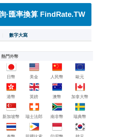
匯率換算 FindRate.TW
|
數字大寫
熱門外幣
日幣
美金
人民幣
歐元
港幣
英鎊
澳幣
加拿大幣
新加坡幣
瑞士法郎
南非幣
瑞典幣
泰幣
菲國比索
印尼幣
韓元