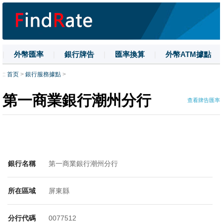
|
外幣匯率
|
銀行牌告
|
匯率換算
|
外幣ATM據點
|
名詞解釋
|
換匯技巧
|
數字大寫
::
首页
>
銀行服務據點
>
第一商業銀行潮州分行
查看牌告匯率
銀行名稱
第一商業銀行潮州分行
所在區域
屏東縣
分行代碼
0077512