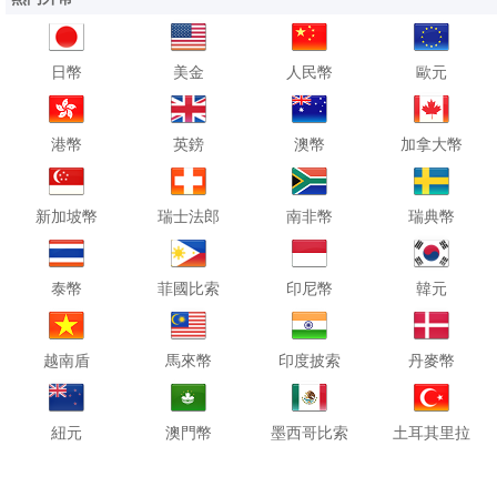
日幣
美金
人民幣
歐元
港幣
英鎊
澳幣
加拿大幣
新加坡幣
瑞士法郎
南非幣
瑞典幣
泰幣
菲國比索
印尼幣
韓元
越南盾
馬來幣
印度披索
丹麥幣
紐元
澳門幣
墨西哥比索
土耳其里拉