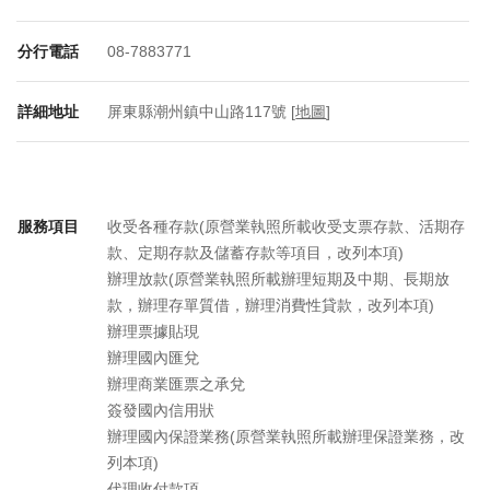
分行電話
08-7883771
詳細地址
屏東縣潮州鎮中山路117號 [
地圖
]
服務項目
收受各種存款(原營業執照所載收受支票存款、活期存
款、定期存款及儲蓄存款等項目，改列本項)
辦理放款(原營業執照所載辦理短期及中期、長期放
款，辦理存單質借，辦理消費性貸款，改列本項)
辦理票據貼現
辦理國內匯兌
辦理商業匯票之承兌
簽發國內信用狀
辦理國內保證業務(原營業執照所載辦理保證業務，改
列本項)
代理收付款項