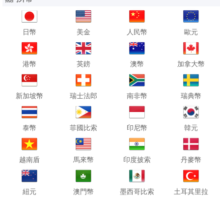
日幣
美金
人民幣
歐元
港幣
英鎊
澳幣
加拿大幣
新加坡幣
瑞士法郎
南非幣
瑞典幣
泰幣
菲國比索
印尼幣
韓元
越南盾
馬來幣
印度披索
丹麥幣
紐元
澳門幣
墨西哥比索
土耳其里拉