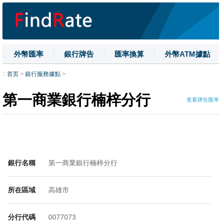
|
外幣匯率
|
銀行牌告
|
匯率換算
|
外幣ATM據點
|
名詞解釋
|
換匯技巧
|
數字大寫
::
首页
>
銀行服務據點
>
第一商業銀行楠梓分行
查看牌告匯率
銀行名稱
第一商業銀行楠梓分行
所在區域
高雄市
分行代碼
0077073