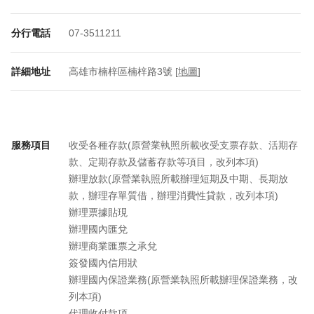
分行電話
07-3511211
詳細地址
高雄市楠梓區楠梓路3號 [
地圖
]
服務項目
收受各種存款(原營業執照所載收受支票存款、活期存
款、定期存款及儲蓄存款等項目，改列本項)
辦理放款(原營業執照所載辦理短期及中期、長期放
款，辦理存單質借，辦理消費性貸款，改列本項)
辦理票據貼現
辦理國內匯兌
辦理商業匯票之承兌
簽發國內信用狀
辦理國內保證業務(原營業執照所載辦理保證業務，改
列本項)
代理收付款項