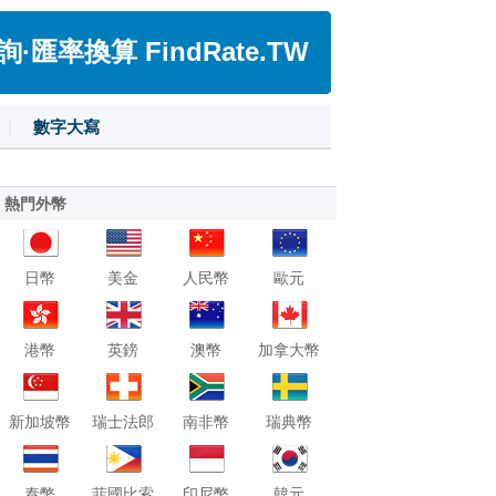
匯率換算 FindRate.TW
|
數字大寫
熱門外幣
日幣
美金
人民幣
歐元
港幣
英鎊
澳幣
加拿大幣
新加坡幣
瑞士法郎
南非幣
瑞典幣
泰幣
菲國比索
印尼幣
韓元