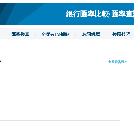
銀行匯率比較·匯率查詢·
|
匯率換算
|
外幣ATM據點
|
名詞解釋
|
換匯技巧
行
查看牌告匯率