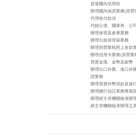
簽發國內信用狀
辦理國內保證業務(原營
代理收付款項
代銷公債、國庫券、公
辦理保管及倉庫業務
辦理出租保管箱業務
辦理與營業執照上各款
辦理信用卡業務(原營業
買賣金塊、金幣及銀幣
辦理出口外匯、進口外
證業務
辦理買賣外幣現鈔及旅
辦理總行信託業務專責部
辦理經主管機關核准辦
經主管機關核准辦理之