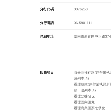
分行代碼
0076250
分行電話
06-5901111
詳細地址
臺南市新化區中正路374號
服務項目
收受各種存款(原營業
改列本項)
辦理放款(原營業執照
款，改列本項)
辦理票據貼現
辦理國內匯兌
辦理商業匯票之承兌