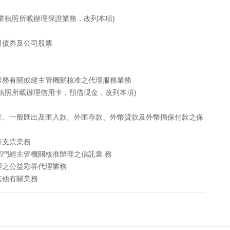
業執照所載辦理保證業務，改列本項)
司債券及公司股票
業務有關或經主管機關核准之代理服務業務
執照所載辦理信用卡，預借現金，改列本項)
匯、一般匯出及匯入款、外匯存款、外幣貸款及外幣擔保付款之保
行支票業務
門經主管機關核准辦理之信託業 務
理之公益彩券代理業務
其他有關業務