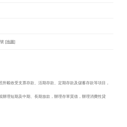
 [
地圖
]
執照所載收受支票存款、活期存款、定期存款及儲蓄存款等項目，
所載辦理短期及中期、長期放款，辦理存單質借，辦理消費性貸