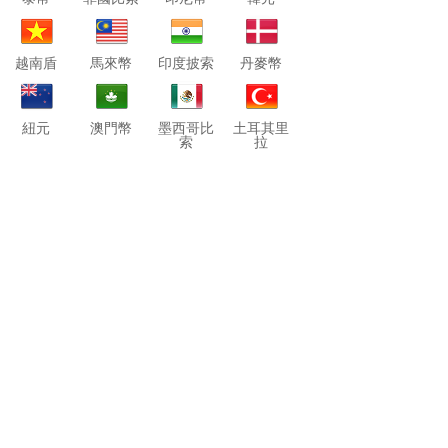
越南盾
馬來幣
印度披索
丹麥幣
紐元
澳門幣
墨西哥比
土耳其里
索
拉