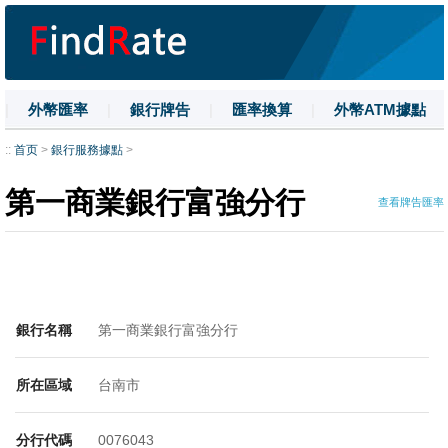
|
外幣匯率
|
銀行牌告
|
匯率換算
|
外幣ATM據點
|
名詞解釋
|
換匯技巧
|
數字大寫
::
首页
>
銀行服務據點
>
第一商業銀行富強分行
查看牌告匯率
銀行名稱
第一商業銀行富強分行
所在區域
台南市
分行代碼
0076043