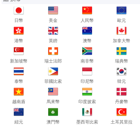
日幣
美金
人民幣
歐元
港幣
英鎊
澳幣
加拿大幣
新加坡幣
瑞士法郎
南非幣
瑞典幣
泰幣
菲國比索
印尼幣
韓元
越南盾
馬來幣
印度披索
丹麥幣
紐元
澳門幣
墨西哥比索
土耳其里拉