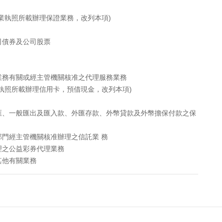
業執照所載辦理保證業務，改列本項)
司債券及公司股票
業務有關或經主管機關核准之代理服務業務
執照所載辦理信用卡，預借現金，改列本項)
匯、一般匯出及匯入款、外匯存款、外幣貸款及外幣擔保付款之保
門經主管機關核准辦理之信託業 務
理之公益彩券代理業務
其他有關業務