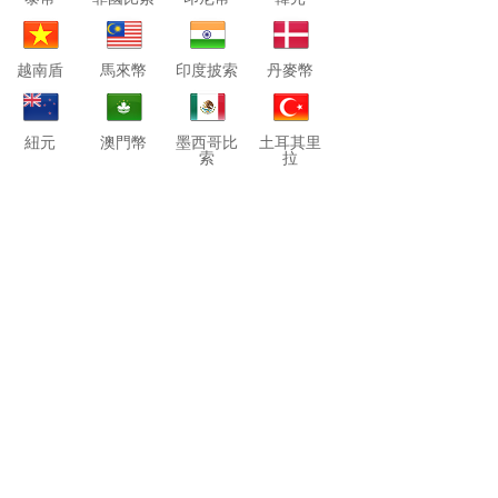
越南盾
馬來幣
印度披索
丹麥幣
紐元
澳門幣
墨西哥比
土耳其里
索
拉