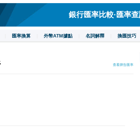
銀行匯率比較·匯率查詢·
|
匯率換算
|
外幣ATM據點
|
名詞解釋
|
換匯技巧
行
查看牌告匯率