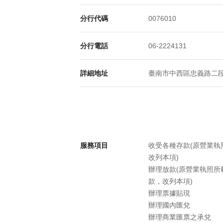
分行代碼
0076010
分行電話
06-2224131
詳細地址
臺南市中西區忠義路二段8
服務項目
收受各種存款(原營業
改列本項)
辦理放款(原營業執照
款，改列本項)
辦理票據貼現
辦理國內匯兌
辦理商業匯票之承兌