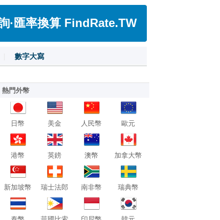
匯率換算 FindRate.TW
|
數字大寫
熱門外幣
日幣
美金
人民幣
歐元
港幣
英鎊
澳幣
加拿大幣
新加坡幣
瑞士法郎
南非幣
瑞典幣
泰幣
菲國比索
印尼幣
韓元