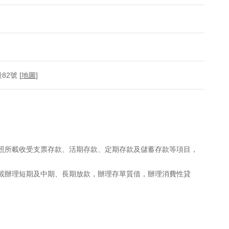
2號 [
地圖
]
執照所載收受支票存款、活期存款、定期存款及儲蓄存款等項目，
所載辦理短期及中期、長期放款，辦理存單質借，辦理消費性貸