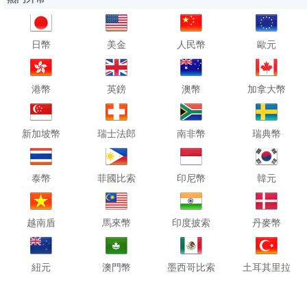
日幣
美金
人民幣
歐元
港幣
英鎊
澳幣
加拿大幣
新加坡幣
瑞士法郎
南非幣
瑞典幣
泰幣
菲國比索
印尼幣
韓元
越南盾
馬來幣
印度披索
丹麥幣
紐元
澳門幣
墨西哥比索
土耳其里拉