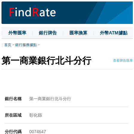
|
外幣匯率
|
銀行牌告
|
匯率換算
|
外幣ATM據點
|
名詞解釋
|
換匯技巧
|
數字大寫
::
首页
>
銀行服務據點
>
第一商業銀行北斗分行
查看牌告匯率
銀行名稱
第一商業銀行北斗分行
所在區域
彰化縣
分行代碼
0074647