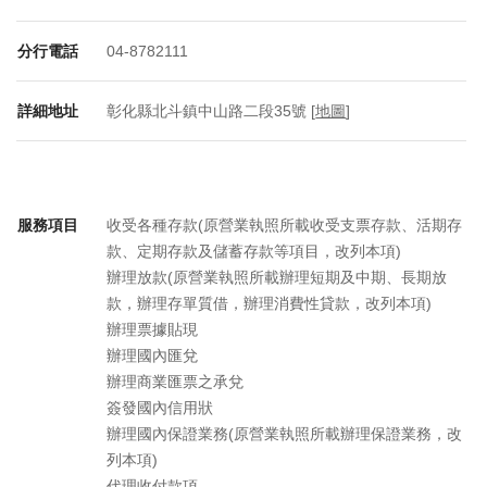
分行電話
04-8782111
詳細地址
彰化縣北斗鎮中山路二段35號 [
地圖
]
服務項目
收受各種存款(原營業執照所載收受支票存款、活期存
款、定期存款及儲蓄存款等項目，改列本項)
辦理放款(原營業執照所載辦理短期及中期、長期放
款，辦理存單質借，辦理消費性貸款，改列本項)
辦理票據貼現
辦理國內匯兌
辦理商業匯票之承兌
簽發國內信用狀
辦理國內保證業務(原營業執照所載辦理保證業務，改
列本項)
代理收付款項