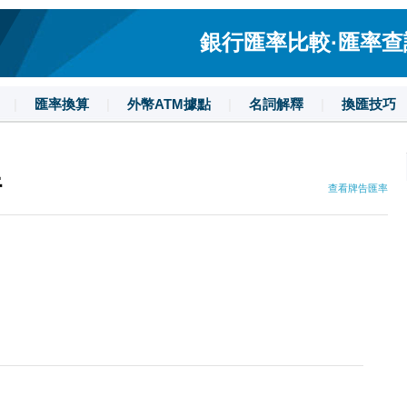
銀行匯率比較·匯率查詢·
|
匯率換算
|
外幣ATM據點
|
名詞解釋
|
換匯技巧
行
查看牌告匯率