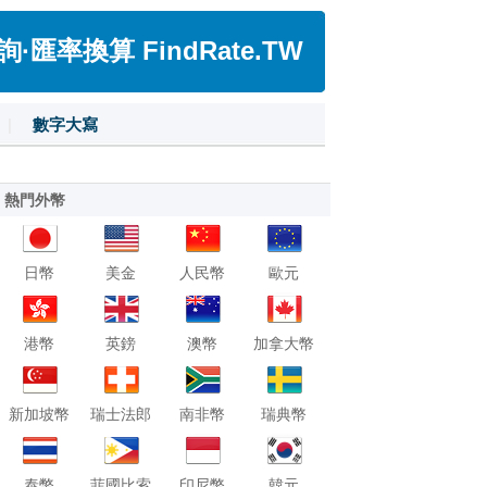
匯率換算 FindRate.TW
|
數字大寫
熱門外幣
日幣
美金
人民幣
歐元
港幣
英鎊
澳幣
加拿大幣
新加坡幣
瑞士法郎
南非幣
瑞典幣
泰幣
菲國比索
印尼幣
韓元