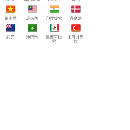
越南盾
馬來幣
印度披索
丹麥幣
紐元
澳門幣
墨西哥比
土耳其里
索
拉