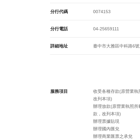
分行代碼
0074153
分行電話
04-25659111
詳細地址
臺中市大雅區中科路6號之
服務項目
收受各種存款(原營業
改列本項)
辦理放款(原營業執照
款，改列本項)
辦理票據貼現
辦理國內匯兌
辦理商業匯票之承兌