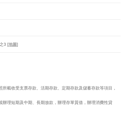
3 [
地圖
]
執照所載收受支票存款、活期存款、定期存款及儲蓄存款等項目，
所載辦理短期及中期、長期放款，辦理存單質借，辦理消費性貸