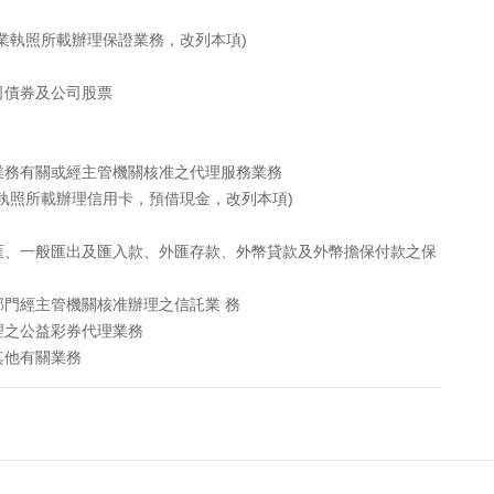
業執照所載辦理保證業務，改列本項)
司債券及公司股票
業務有關或經主管機關核准之代理服務業務
執照所載辦理信用卡，預借現金，改列本項)
匯、一般匯出及匯入款、外匯存款、外幣貸款及外幣擔保付款之保
門經主管機關核准辦理之信託業 務
理之公益彩券代理業務
其他有關業務