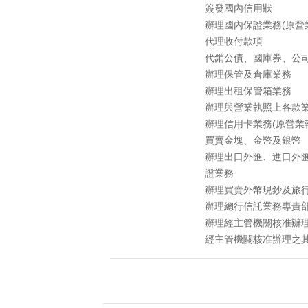
簽發國內信用狀
辦理國內保證業務(原營
代理收付款項
代銷公債、國庫券、公
辦理保管及倉庫業務
辦理出租保管箱業務
辦理與營業執照上各款
辦理信用卡業務(原營業
買賣金塊、金幣及銀幣
辦理出口外匯、進口外
證業務
辦理買賣外幣現鈔及旅
辦理總行信託業務專責部
辦理經主管機關核准辦
經主管機關核准辦理之