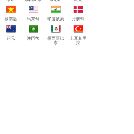
越南盾
馬來幣
印度披索
丹麥幣
紐元
澳門幣
墨西哥比
土耳其里
索
拉