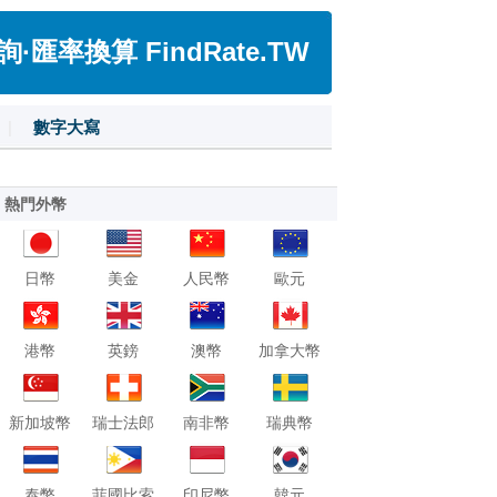
匯率換算 FindRate.TW
|
數字大寫
熱門外幣
日幣
美金
人民幣
歐元
港幣
英鎊
澳幣
加拿大幣
新加坡幣
瑞士法郎
南非幣
瑞典幣
泰幣
菲國比索
印尼幣
韓元