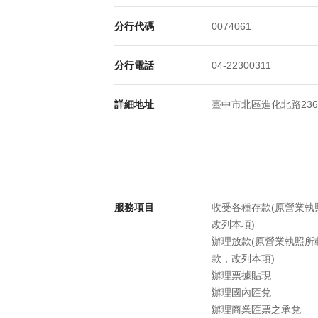
分行代碼
0074061
分行電話
04-22300311
詳細地址
臺中市北區進化北路236號
服務項目
收受各種存款(原營業
改列本項)
辦理放款(原營業執照
款，改列本項)
辦理票據貼現
辦理國內匯兌
辦理商業匯票之承兌