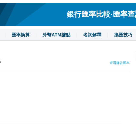
銀行匯率比較·匯率查詢·
|
匯率換算
|
外幣ATM據點
|
名詞解釋
|
換匯技巧
行
查看牌告匯率