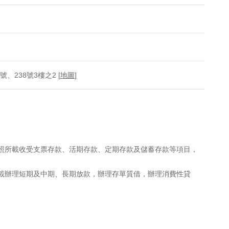
、238號3樓之2 [
地圖
]
執照所載收受支票存款、活期存款、定期存款及儲蓄存款等項目，
所載辦理短期及中期、長期放款，辦理存單質借，辦理消費性貸