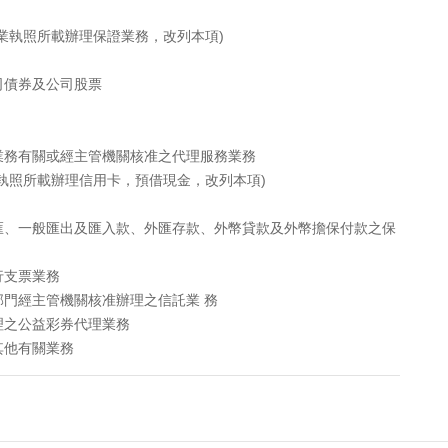
業執照所載辦理保證業務，改列本項)
司債券及公司股票
業務有關或經主管機關核准之代理服務業務
執照所載辦理信用卡，預借現金，改列本項)
匯、一般匯出及匯入款、外匯存款、外幣貸款及外幣擔保付款之保
行支票業務
門經主管機關核准辦理之信託業 務
理之公益彩券代理業務
其他有關業務