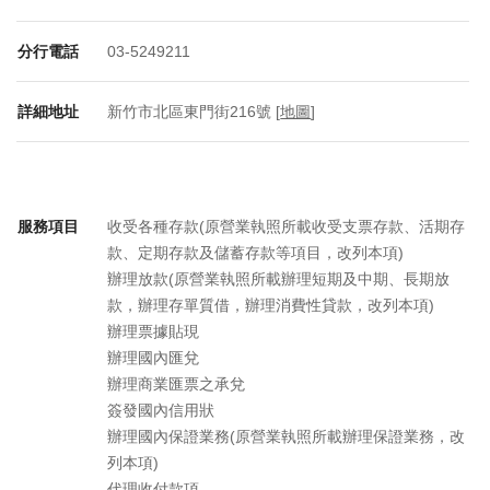
分行電話
03-5249211
詳細地址
新竹市北區東門街216號 [
地圖
]
服務項目
收受各種存款(原營業執照所載收受支票存款、活期存
款、定期存款及儲蓄存款等項目，改列本項)
辦理放款(原營業執照所載辦理短期及中期、長期放
款，辦理存單質借，辦理消費性貸款，改列本項)
辦理票據貼現
辦理國內匯兌
辦理商業匯票之承兌
簽發國內信用狀
辦理國內保證業務(原營業執照所載辦理保證業務，改
列本項)
代理收付款項