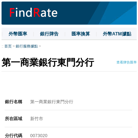
|
外幣匯率
|
銀行牌告
|
匯率換算
|
外幣ATM據點
|
名詞解釋
|
換匯技巧
|
數字大寫
::
首页
>
銀行服務據點
>
第一商業銀行東門分行
查看牌告匯率
銀行名稱
第一商業銀行東門分行
所在區域
新竹市
分行代碼
0073020