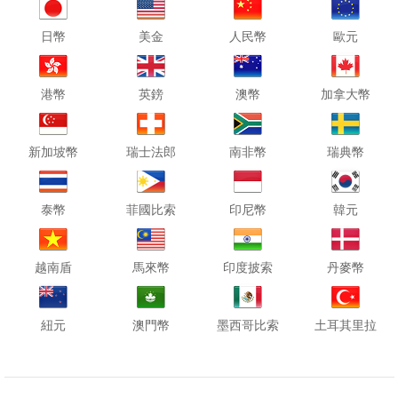
日幣
美金
人民幣
歐元
港幣
英鎊
澳幣
加拿大幣
新加坡幣
瑞士法郎
南非幣
瑞典幣
泰幣
菲國比索
印尼幣
韓元
越南盾
馬來幣
印度披索
丹麥幣
紐元
澳門幣
墨西哥比索
土耳其里拉