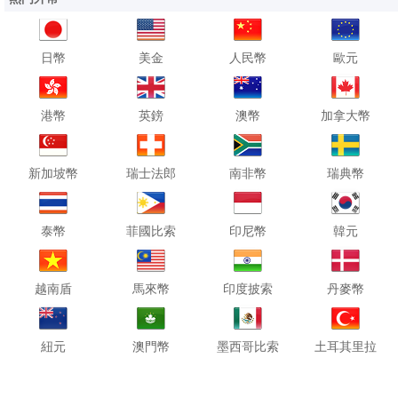
日幣
美金
人民幣
歐元
港幣
英鎊
澳幣
加拿大幣
新加坡幣
瑞士法郎
南非幣
瑞典幣
泰幣
菲國比索
印尼幣
韓元
越南盾
馬來幣
印度披索
丹麥幣
紐元
澳門幣
墨西哥比索
土耳其里拉