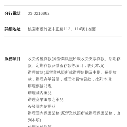
分行電話
03-3216882
詳細地址
桃園市蘆竹區中正路112、114號 [
地圖
]
服務項目
收受各種存款(原營業執照所載收受支票存款、活期存
款、定期存款及儲蓄存款等項目，改列本項)
辦理放款(原營業執照所載辦理短期及中期、長期放
款，辦理存單質借，辦理消費性貸款，改列本項)
辦理票據貼現
辦理國內匯兌
辦理商業匯票之承兌
簽發國內信用狀
辦理國內保證業務(原營業執照所載辦理保證業務，改
列本項)
代理收付款項