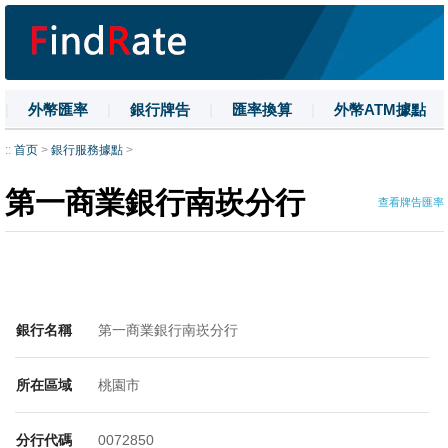
|
外幣匯率
|
銀行牌告
|
匯率換算
|
外幣ATM據點
|
名詞解釋
|
換匯技巧
|
數字大寫
::
首页
>
銀行服務據點
>
第一商業銀行南崁分行
查看牌告匯率
銀行名稱
第一商業銀行南崁分行
所在區域
桃園市
分行代碼
0072850