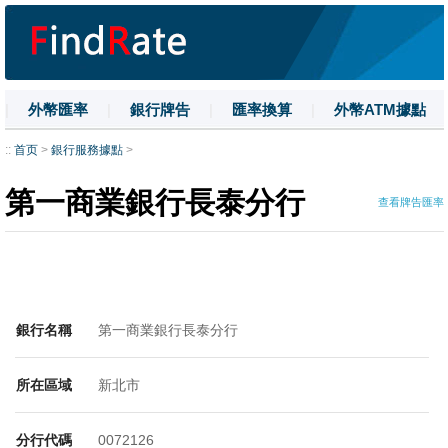
|
外幣匯率
|
銀行牌告
|
匯率換算
|
外幣ATM據點
|
名詞解釋
|
換匯技巧
|
數字大寫
::
首页
>
銀行服務據點
>
第一商業銀行長泰分行
查看牌告匯率
銀行名稱
第一商業銀行長泰分行
所在區域
新北市
分行代碼
0072126