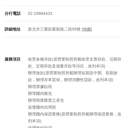
分行電話
02-29884433
詳細地址
新北市三重區重新路二段99號 [
地圖
]
服務項目
收受各種存款(原營業執照所載收受支票存款、活期存
款、定期存款及儲蓄存款等項目，改列本項)
辦理放款(原營業執照所載辦理短期及中期、長期放
款，辦理存單質借，辦理消費性貸款，改列本項)
辦理票據貼現
辦理國內匯兌
辦理商業匯票之承兌
簽發國內信用狀
辦理國內保證業務(原營業執照所載辦理保證業務，改
列本項)
代理收付款項