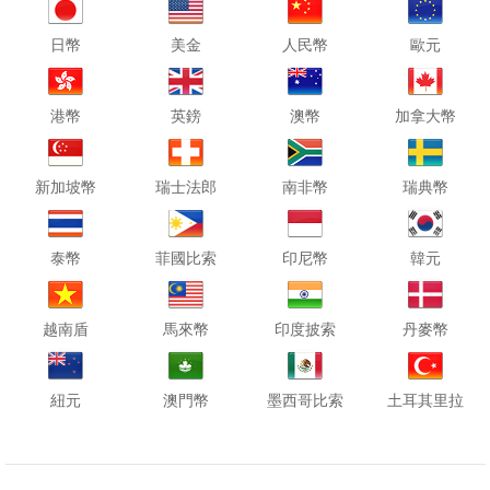
日幣
美金
人民幣
歐元
港幣
英鎊
澳幣
加拿大幣
新加坡幣
瑞士法郎
南非幣
瑞典幣
泰幣
菲國比索
印尼幣
韓元
越南盾
馬來幣
印度披索
丹麥幣
紐元
澳門幣
墨西哥比索
土耳其里拉