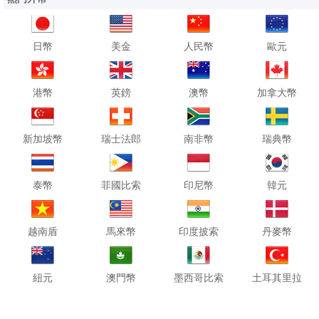
日幣
美金
人民幣
歐元
港幣
英鎊
澳幣
加拿大幣
新加坡幣
瑞士法郎
南非幣
瑞典幣
泰幣
菲國比索
印尼幣
韓元
越南盾
馬來幣
印度披索
丹麥幣
紐元
澳門幣
墨西哥比索
土耳其里拉