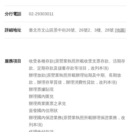
分行電話
02-29303011
詳細地址
臺北市文山區景中街26號、26號2、3樓、28號 [
地圖
]
服務項目
收受各種存款(原營業執照所載收受支票存款、活期存
款、定期存款及儲蓄存款等項目，改列本項)
辦理放款(原營業執照所載辦理短期及中期、長期放
款，辦理存單質借，辦理消費性貸款，改列本項)
辦理票據貼現
辦理國內匯兌
辦理商業匯票之承兌
簽發國內信用狀
辦理國內保證業務(原營業執照所載辦理保證業務，改
列本項)
代理收付款項