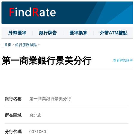
|
外幣匯率
|
銀行牌告
|
匯率換算
|
外幣ATM據點
|
名詞解釋
|
換匯技巧
|
數字大寫
::
首页
>
銀行服務據點
>
第一商業銀行景美分行
查看牌告匯率
銀行名稱
第一商業銀行景美分行
所在區域
台北市
分行代碼
0071060