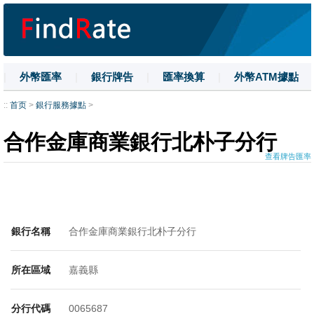
|
外幣匯率
|
銀行牌告
|
匯率換算
|
外幣ATM據點
|
名詞解釋
|
換匯技巧
|
數字大寫
::
首页
>
銀行服務據點
>
合作金庫商業銀行北朴子分行
查看牌告匯率
銀行名稱
合作金庫商業銀行北朴子分行
所在區域
嘉義縣
分行代碼
0065687