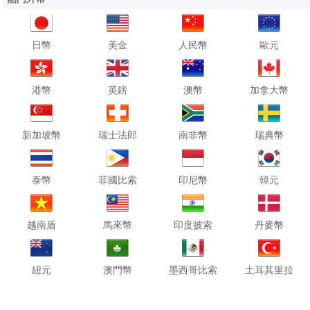
日幣
美金
人民幣
歐元
港幣
英鎊
澳幣
加拿大幣
新加坡幣
瑞士法郎
南非幣
瑞典幣
泰幣
菲國比索
印尼幣
韓元
越南盾
馬來幣
印度披索
丹麥幣
紐元
澳門幣
墨西哥比索
土耳其里拉