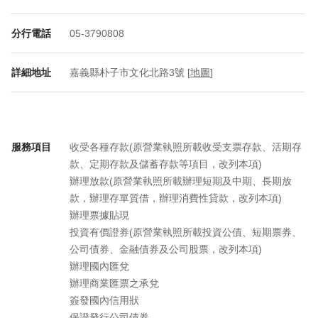
分行電話
05-3790808
詳細地址
嘉義縣朴子市文化北路3號 [
地圖
]
服務項目
收受各種存款(原營業執照所載收受支票存款、活期存
款、定期存款及儲蓄存款等項目，改列本項)
辦理放款(原營業執照所載辦理短期及中期、長期放
款，辦理存單質借，辦理消費性貸款，改列本項)
辦理票據貼現
投資有價證券(原營業執照所載投資公債、短期票券、
公司債券、金融債券及公司股票，改列本項)
辦理國內匯兌
辦理商業匯票之承兌
簽發國內信用狀
保證發行公司債券