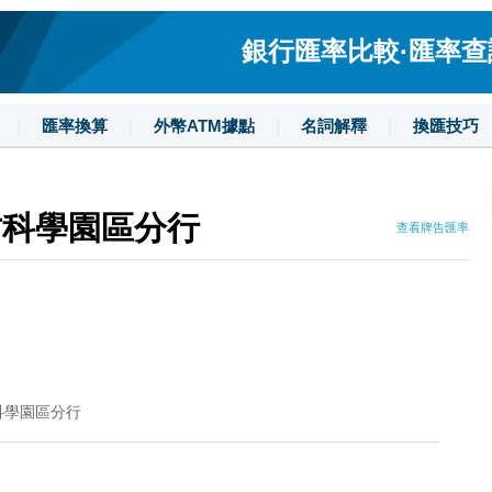
銀行匯率比較·匯率查詢·
|
匯率換算
|
外幣ATM據點
|
名詞解釋
|
換匯技巧
竹科學園區分行
查看牌告匯率
科學園區分行