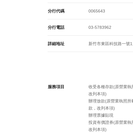
分行代碼
0065643
分行電話
03-5783962
詳細地址
新竹市東區科技路一號1,2
服務項目
收受各種存款(原營業
改列本項)
辦理放款(原營業執照
款，改列本項)
辦理票據貼現
投資有價證券(原營業
改列本項)