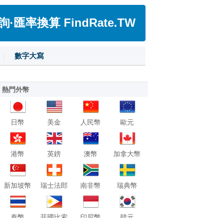
匯率換算 FindRate.TW
|
數字大寫
熱門外幣
日幣
美金
人民幣
歐元
港幣
英鎊
澳幣
加拿大幣
新加坡幣
瑞士法郎
南非幣
瑞典幣
泰幣
菲國比索
印尼幣
韓元