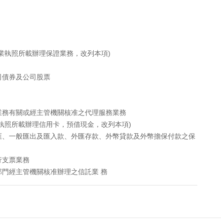
業執照所載辦理保證業務，改列本項)
司債券及公司股票
業務有關或經主管機關核准之代理服務業務
執照所載辦理信用卡，預借現金，改列本項)
匯、一般匯出及匯入款、外匯存款、外幣貸款及外幣擔保付款之保
行支票業務
門經主管機關核准辦理之信託業 務