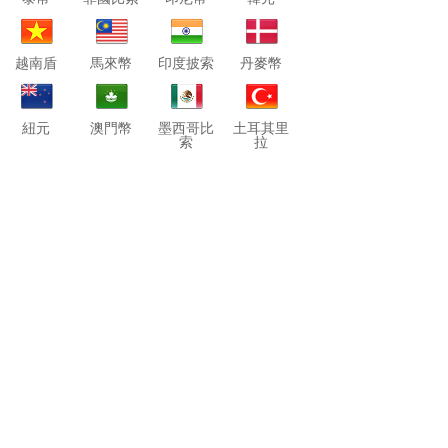
越南盾
馬來幣
印度披索
丹麥幣
紐元
澳門幣
墨西哥比
土耳其里
索
拉