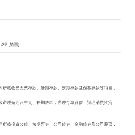
樓 [
地圖
]
執照所載收受支票存款、活期存款、定期存款及儲蓄存款等項目，
所載辦理短期及中期、長期放款，辦理存單質借，辦理消費性貸
執照所載投資公債、短期票券、公司債券、金融債券及公司股票，