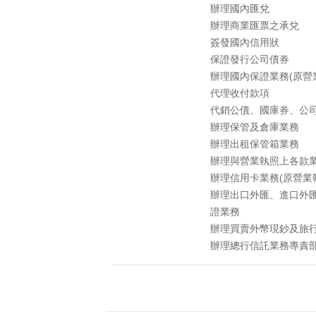
辦理國內匯兌
辦理商業匯票之承兌
簽發國內信用狀
保證發行公司債券
辦理國內保證業務(原營
代理收付款項
代銷公債、國庫券、公
辦理保管及倉庫業務
辦理出租保管箱業務
辦理與營業執照上各款
辦理信用卡業務(原營業
辦理出口外匯、進口外
證業務
辦理買賣外幣現鈔及旅
辦理總行信託業務專責部