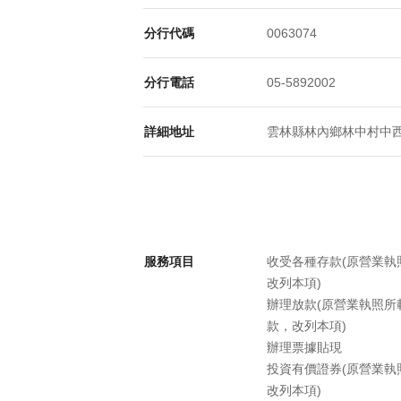
分行代碼
0063074
分行電話
05-5892002
詳細地址
雲林縣林內鄉林中村中西路
服務項目
收受各種存款(原營業
改列本項)
辦理放款(原營業執照
款，改列本項)
辦理票據貼現
投資有價證券(原營業
改列本項)