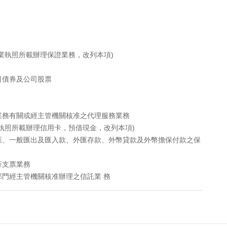
業執照所載辦理保證業務，改列本項)
司債券及公司股票
業務有關或經主管機關核准之代理服務業務
執照所載辦理信用卡，預借現金，改列本項)
匯、一般匯出及匯入款、外匯存款、外幣貸款及外幣擔保付款之保
行支票業務
門經主管機關核准辦理之信託業 務