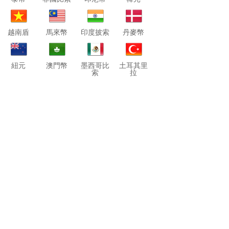
越南盾
馬來幣
印度披索
丹麥幣
紐元
澳門幣
墨西哥比
土耳其里
索
拉