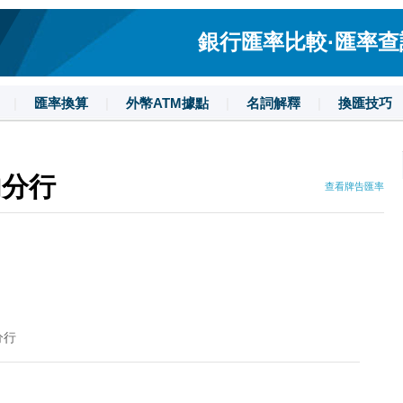
銀行匯率比較·匯率查詢·
|
匯率換算
|
外幣ATM據點
|
名詞解釋
|
換匯技巧
內分行
查看牌告匯率
分行