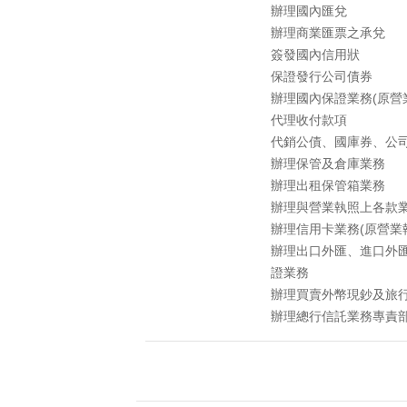
辦理國內匯兌
辦理商業匯票之承兌
簽發國內信用狀
保證發行公司債券
辦理國內保證業務(原營
代理收付款項
代銷公債、國庫券、公
辦理保管及倉庫業務
辦理出租保管箱業務
辦理與營業執照上各款
辦理信用卡業務(原營業
辦理出口外匯、進口外
證業務
辦理買賣外幣現鈔及旅
辦理總行信託業務專責部