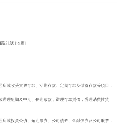
21號 [
地圖
]
執照所載收受支票存款、活期存款、定期存款及儲蓄存款等項目，
所載辦理短期及中期、長期放款，辦理存單質借，辦理消費性貸
執照所載投資公債、短期票券、公司債券、金融債券及公司股票，