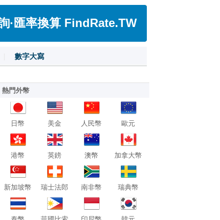
匯率換算 FindRate.TW
|
數字大寫
熱門外幣
日幣
美金
人民幣
歐元
港幣
英鎊
澳幣
加拿大幣
新加坡幣
瑞士法郎
南非幣
瑞典幣
泰幣
菲國比索
印尼幣
韓元