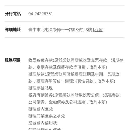
分行電話
04-24228751
詳細地址
臺中市北屯區崇德十一路98號1-3樓 [
地圖
]
服務項目
收受各種存款(原營業執照所載收受支票存款、活期存
款、定期存款及儲蓄存款等項目，改列本項)
辦理放款(原營業執照所載辦理短期及中期、長期放
款，辦理存單質借，辦理消費性貸款，改列本項)
辦理票據貼現
投資有價證券(原營業執照所載投資公債、短期票券、
公司債券、金融債券及公司股票，改列本項)
辦理國內匯兌
辦理商業匯票之承兌
簽發國內信用狀
保證發行公司債券