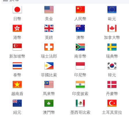
日幣
美金
人民幣
歐元
港幣
英鎊
澳幣
加拿大幣
新加坡幣
瑞士法郎
南非幣
瑞典幣
泰幣
菲國比索
印尼幣
韓元
越南盾
馬來幣
印度披索
丹麥幣
紐元
澳門幣
墨西哥比索
土耳其里拉