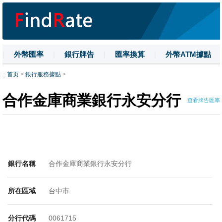
|
外幣匯率
|
銀行牌告
|
匯率換算
|
外幣ATM據點
|
名詞解釋
|
換匯技巧
|
數字大寫
::
首页
>
銀行服務據點
>
合作金庫商業銀行永安分行
查看牌告匯率
銀行名稱
合作金庫商業銀行永安分行
所在區域
台中市
分行代碼
0061715