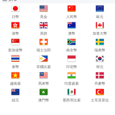
日幣
美金
人民幣
歐元
港幣
英鎊
澳幣
加拿大幣
新加坡幣
瑞士法郎
南非幣
瑞典幣
泰幣
菲國比索
印尼幣
韓元
越南盾
馬來幣
印度披索
丹麥幣
紐元
澳門幣
墨西哥比索
土耳其里拉