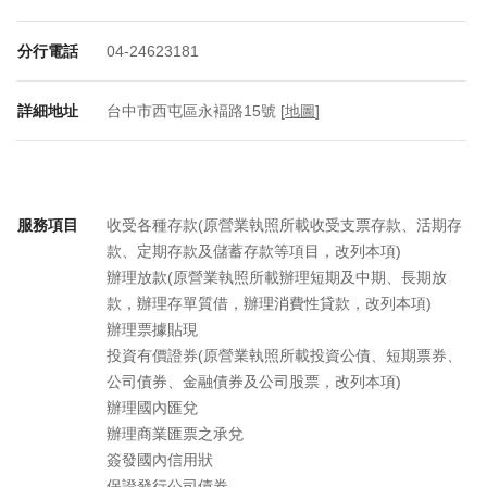
分行電話
04-24623181
詳細地址
台中市西屯區永褔路15號 [
地圖
]
服務項目
收受各種存款(原營業執照所載收受支票存款、活期存
款、定期存款及儲蓄存款等項目，改列本項)
辦理放款(原營業執照所載辦理短期及中期、長期放
款，辦理存單質借，辦理消費性貸款，改列本項)
辦理票據貼現
投資有價證券(原營業執照所載投資公債、短期票券、
公司債券、金融債券及公司股票，改列本項)
辦理國內匯兌
辦理商業匯票之承兌
簽發國內信用狀
保證發行公司債券