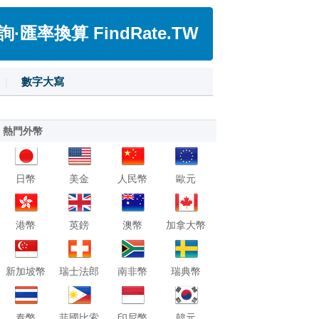
匯率換算 FindRate.TW
|
數字大寫
熱門外幣
日幣
美金
人民幣
歐元
港幣
英鎊
澳幣
加拿大幣
新加坡幣
瑞士法郎
南非幣
瑞典幣
泰幣
菲國比索
印尼幣
韓元