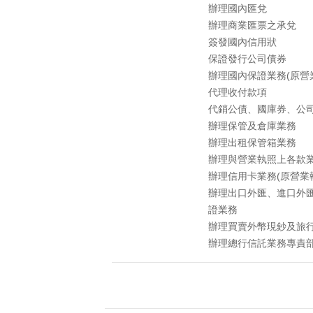
辦理國內匯兌
辦理商業匯票之承兌
簽發國內信用狀
保證發行公司債券
辦理國內保證業務(原營
代理收付款項
代銷公債、國庫券、公
辦理保管及倉庫業務
辦理出租保管箱業務
辦理與營業執照上各款
辦理信用卡業務(原營業
辦理出口外匯、進口外
證業務
辦理買賣外幣現鈔及旅
辦理總行信託業務專責部