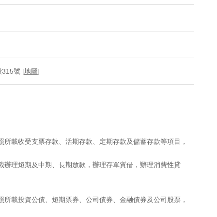
15號 [
地圖
]
執照所載收受支票存款、活期存款、定期存款及儲蓄存款等項目，
所載辦理短期及中期、長期放款，辦理存單質借，辦理消費性貸
執照所載投資公債、短期票券、公司債券、金融債券及公司股票，