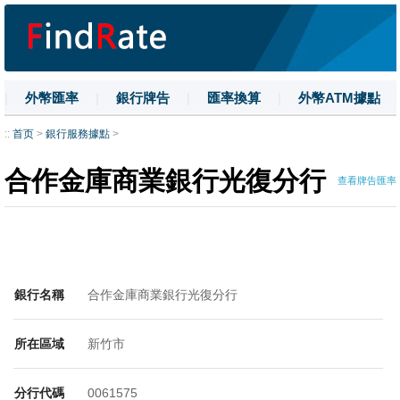
|
外幣匯率
|
銀行牌告
|
匯率換算
|
外幣ATM據點
|
名詞解釋
|
換匯技巧
|
數字大寫
::
首页
>
銀行服務據點
>
合作金庫商業銀行光復分行
查看牌告匯率
銀行名稱
合作金庫商業銀行光復分行
所在區域
新竹市
分行代碼
0061575