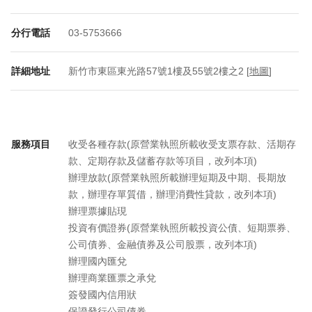
分行電話
03-5753666
詳細地址
新竹市東區東光路57號1樓及55號2樓之2 [
地圖
]
服務項目
收受各種存款(原營業執照所載收受支票存款、活期存
款、定期存款及儲蓄存款等項目，改列本項)
辦理放款(原營業執照所載辦理短期及中期、長期放
款，辦理存單質借，辦理消費性貸款，改列本項)
辦理票據貼現
投資有價證券(原營業執照所載投資公債、短期票券、
公司債券、金融債券及公司股票，改列本項)
辦理國內匯兌
辦理商業匯票之承兌
簽發國內信用狀
保證發行公司債券