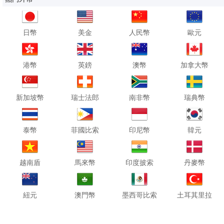
日幣
美金
人民幣
歐元
港幣
英鎊
澳幣
加拿大幣
新加坡幣
瑞士法郎
南非幣
瑞典幣
泰幣
菲國比索
印尼幣
韓元
越南盾
馬來幣
印度披索
丹麥幣
紐元
澳門幣
墨西哥比索
土耳其里拉