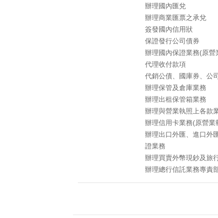
辦理國內匯兌
辦理商業匯票之承兌
簽發國內信用狀
保證發行公司債券
辦理國內保證業務(原營
代理收付款項
代銷公債、國庫券、公
辦理保管及倉庫業務
辦理出租保管箱業務
辦理與營業執照上各款
辦理信用卡業務(原營業
辦理出口外匯、進口外
證業務
辦理買賣外幣現鈔及旅
辦理總行信託業務專責部