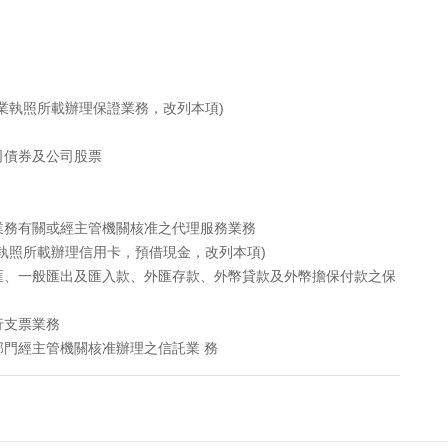
業執照所載辦理保證業務，改列本項)
司債券及公司股票
業務有關或經主管機關核准之代理服務業務
執照所載辦理信用卡，預借現金，改列本項)
匯、一般匯出及匯入款、外匯存款、外幣貸款及外幣擔保付款之保
行支票業務
門經主管機關核准辦理之信託業 務