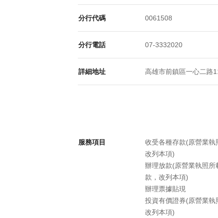
分行代碼
0061508
分行電話
07-3332020
詳細地址
高雄市前鎮區一心二路119
服務項目
收受各種存款(原營業
改列本項)
辦理放款(原營業執照
款，改列本項)
辦理票據貼現
投資有價證券(原營業
改列本項)