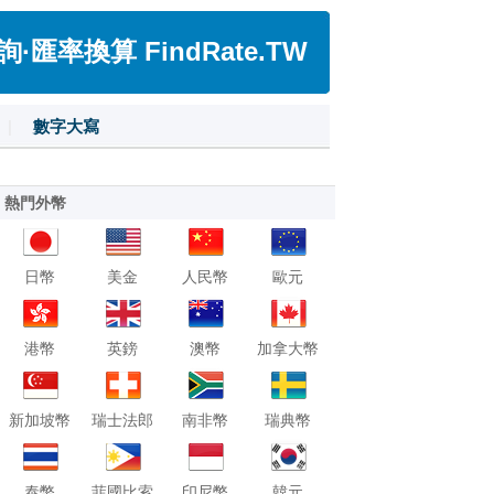
匯率換算 FindRate.TW
|
數字大寫
熱門外幣
日幣
美金
人民幣
歐元
港幣
英鎊
澳幣
加拿大幣
新加坡幣
瑞士法郎
南非幣
瑞典幣
泰幣
菲國比索
印尼幣
韓元