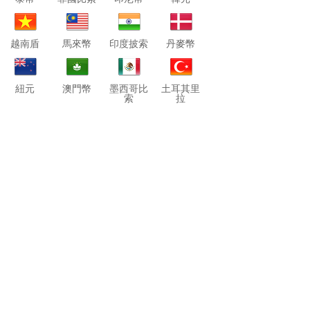
越南盾
馬來幣
印度披索
丹麥幣
紐元
澳門幣
墨西哥比
土耳其里
索
拉