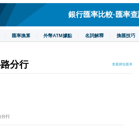
銀行匯率比較·匯率查詢·
|
匯率換算
|
外幣ATM據點
|
名詞解釋
|
換匯技巧
心路分行
查看牌告匯率
路分行