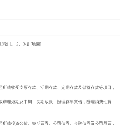
號 1、2、3樓 [
地圖
]
執照所載收受支票存款、活期存款、定期存款及儲蓄存款等項目，
所載辦理短期及中期、長期放款，辦理存單質借，辦理消費性貸
執照所載投資公債、短期票券、公司債券、金融債券及公司股票，