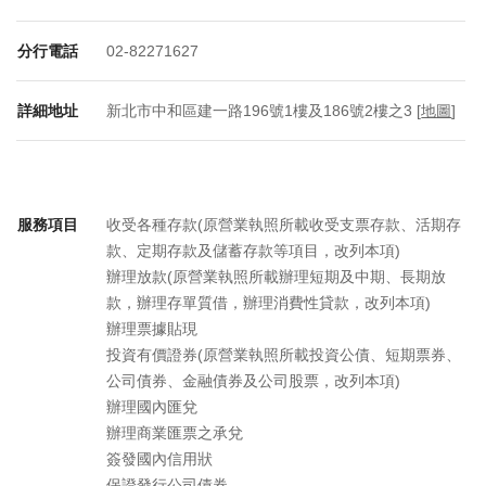
分行電話
02-82271627
詳細地址
新北市中和區建一路196號1樓及186號2樓之3 [
地圖
]
服務項目
收受各種存款(原營業執照所載收受支票存款、活期存
款、定期存款及儲蓄存款等項目，改列本項)
辦理放款(原營業執照所載辦理短期及中期、長期放
款，辦理存單質借，辦理消費性貸款，改列本項)
辦理票據貼現
投資有價證券(原營業執照所載投資公債、短期票券、
公司債券、金融債券及公司股票，改列本項)
辦理國內匯兌
辦理商業匯票之承兌
簽發國內信用狀
保證發行公司債券