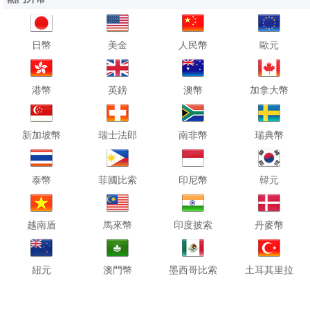
日幣
美金
人民幣
歐元
港幣
英鎊
澳幣
加拿大幣
新加坡幣
瑞士法郎
南非幣
瑞典幣
泰幣
菲國比索
印尼幣
韓元
越南盾
馬來幣
印度披索
丹麥幣
紐元
澳門幣
墨西哥比索
土耳其里拉