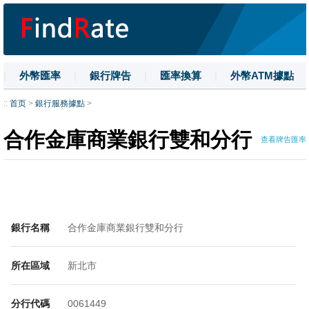
|
外幣匯率
|
銀行牌告
|
匯率換算
|
外幣ATM據點
|
名詞解釋
|
換匯技巧
|
數字大寫
::
首页
>
銀行服務據點
>
合作金庫商業銀行雙和分行
查看牌告匯率
銀行名稱
合作金庫商業銀行雙和分行
所在區域
新北市
分行代碼
0061449