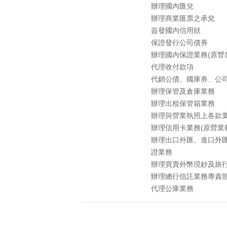
辦理國內匯兌
辦理商業匯票之承兌
簽發國內信用狀
保證發行公司債券
辦理國內保證業務(原營
代理收付款項
代銷公債、國庫券、公
辦理保管及倉庫業務
辦理出租保管箱業務
辦理與營業執照上各款
辦理信用卡業務(原營業
辦理出口外匯、進口外
證業務
辦理買賣外幣現鈔及旅
辦理總行信託業務專責部
代理公庫業務