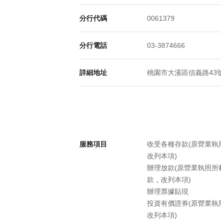
分行代碼
0061379
分行電話
03-3874666
詳細地址
桃園市大溪區信義路43號
服務項目
收受各種存款(原營業
改列本項)
辦理放款(原營業執照
款，改列本項)
辦理票據貼現
投資有價證券(原營業
改列本項)