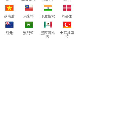
越南盾
馬來幣
印度披索
丹麥幣
紐元
澳門幣
墨西哥比
土耳其里
索
拉