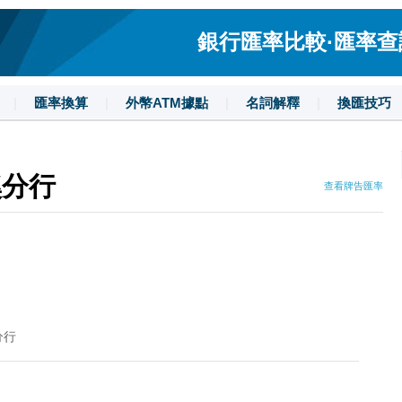
銀行匯率比較·匯率查詢·
|
匯率換算
|
外幣ATM據點
|
名詞解釋
|
換匯技巧
溪分行
查看牌告匯率
分行