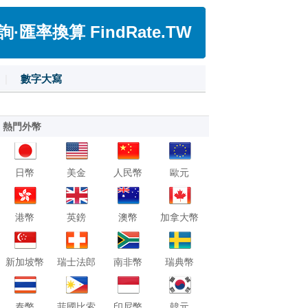
匯率換算 FindRate.TW
|
數字大寫
熱門外幣
日幣
美金
人民幣
歐元
港幣
英鎊
澳幣
加拿大幣
新加坡幣
瑞士法郎
南非幣
瑞典幣
泰幣
菲國比索
印尼幣
韓元