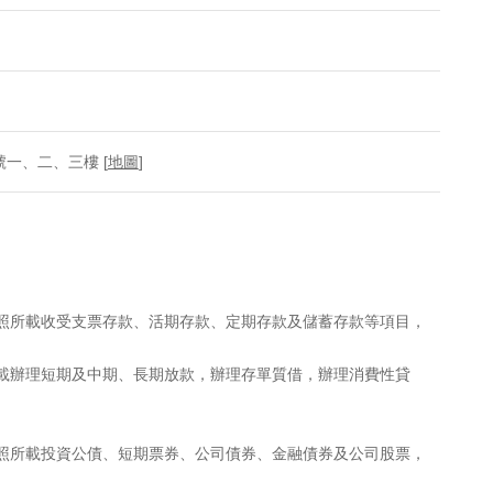
一、二、三樓 [
地圖
]
執照所載收受支票存款、活期存款、定期存款及儲蓄存款等項目，
所載辦理短期及中期、長期放款，辦理存單質借，辦理消費性貸
執照所載投資公債、短期票券、公司債券、金融債券及公司股票，