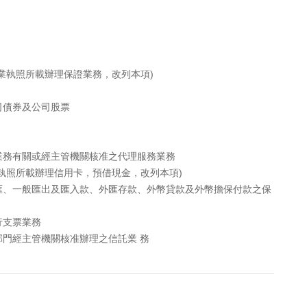
業執照所載辦理保證業務，改列本項)
司債券及公司股票
業務有關或經主管機關核准之代理服務業務
執照所載辦理信用卡，預借現金，改列本項)
匯、一般匯出及匯入款、外匯存款、外幣貸款及外幣擔保付款之保
行支票業務
門經主管機關核准辦理之信託業 務