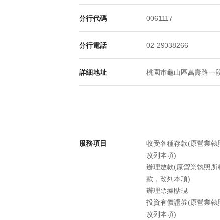
分行代碼
0061117
分行電話
02-29038266
詳細地址
桃園市龜山區萬壽路一段16
服務項目
收受各種存款(原營業
改列本項)
辦理放款(原營業執照
款，改列本項)
辦理票據貼現
投資有價證券(原營業
改列本項)