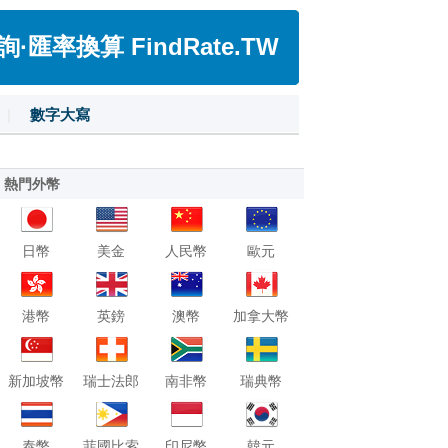
匯率換算 FindRate.TW
|
數字大寫
熱門外幣
日幣
美金
人民幣
歐元
港幣
英鎊
澳幣
加拿大幣
新加坡幣
瑞士法郎
南非幣
瑞典幣
泰幣
菲國比索
印尼幣
韓元