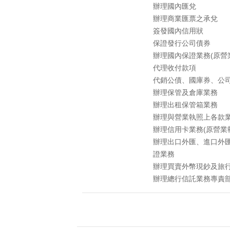
辦理國內匯兌
辦理商業匯票之承兌
簽發國內信用狀
保證發行公司債券
辦理國內保證業務(原營
代理收付款項
代銷公債、國庫券、公
辦理保管及倉庫業務
辦理出租保管箱業務
辦理與營業執照上各款
辦理信用卡業務(原營業
辦理出口外匯、進口外
證業務
辦理買賣外幣現鈔及旅
辦理總行信託業務專責部