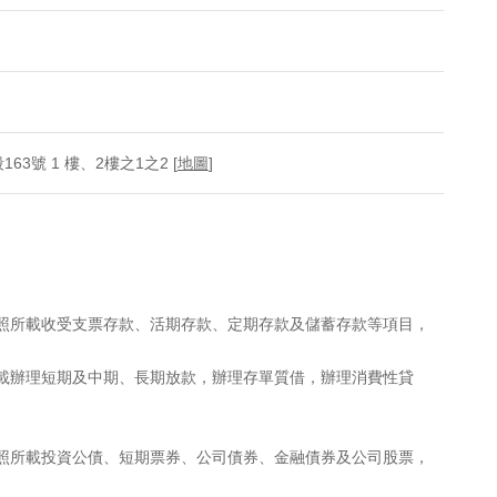
3號 1 樓、2樓之1之2 [
地圖
]
執照所載收受支票存款、活期存款、定期存款及儲蓄存款等項目，
所載辦理短期及中期、長期放款，辦理存單質借，辦理消費性貸
執照所載投資公債、短期票券、公司債券、金融債券及公司股票，