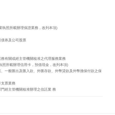
業執照所載辦理保證業務，改列本項)
司債券及公司股票
業務有關或經主管機關核准之代理服務業務
執照所載辦理信用卡，預借現金，改列本項)
匯、一般匯出及匯入款、外匯存款、外幣貸款及外幣擔保付款之保
行支票業務
門經主管機關核准辦理之信託業 務