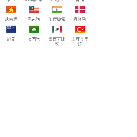
越南盾
馬來幣
印度披索
丹麥幣
紐元
澳門幣
墨西哥比
土耳其里
索
拉