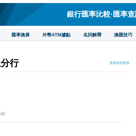
銀行匯率比較·匯率查詢·
|
匯率換算
|
外幣ATM據點
|
名詞解釋
|
換匯技巧
龍分行
查看牌告匯率
分行