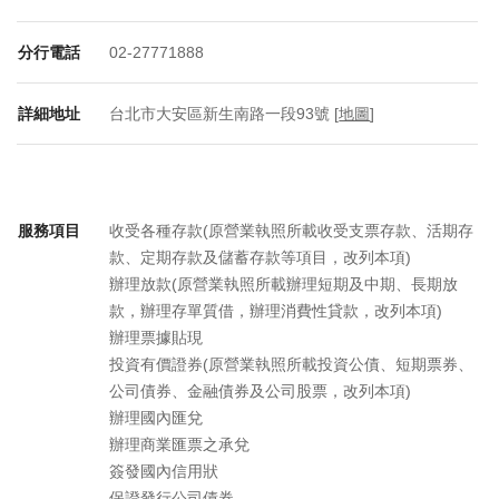
分行電話
02-27771888
詳細地址
台北市大安區新生南路一段93號 [
地圖
]
服務項目
收受各種存款(原營業執照所載收受支票存款、活期存
款、定期存款及儲蓄存款等項目，改列本項)
辦理放款(原營業執照所載辦理短期及中期、長期放
款，辦理存單質借，辦理消費性貸款，改列本項)
辦理票據貼現
投資有價證券(原營業執照所載投資公債、短期票券、
公司債券、金融債券及公司股票，改列本項)
辦理國內匯兌
辦理商業匯票之承兌
簽發國內信用狀
保證發行公司債券