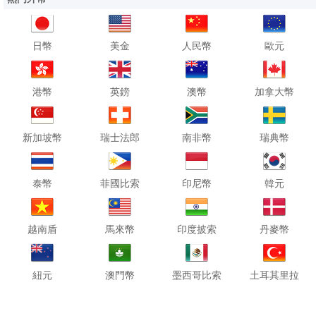
日幣
美金
人民幣
歐元
港幣
英鎊
澳幣
加拿大幣
新加坡幣
瑞士法郎
南非幣
瑞典幣
泰幣
菲國比索
印尼幣
韓元
越南盾
馬來幣
印度披索
丹麥幣
紐元
澳門幣
墨西哥比索
土耳其里拉