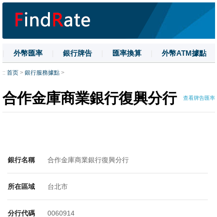
|
外幣匯率
|
銀行牌告
|
匯率換算
|
外幣ATM據點
|
名詞解釋
|
換匯技巧
|
數字大寫
::
首页
>
銀行服務據點
>
合作金庫商業銀行復興分行
查看牌告匯率
銀行名稱
合作金庫商業銀行復興分行
所在區域
台北市
分行代碼
0060914