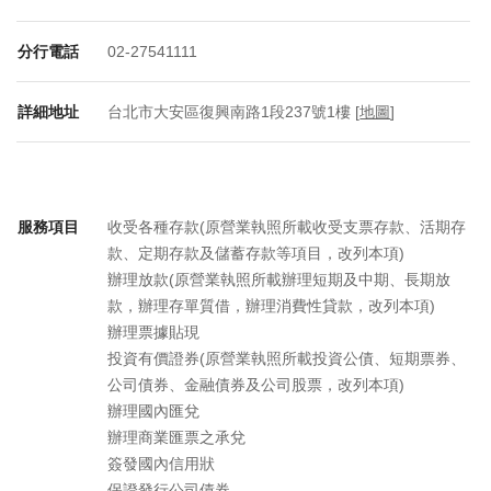
分行電話
02-27541111
詳細地址
台北市大安區復興南路1段237號1樓 [
地圖
]
服務項目
收受各種存款(原營業執照所載收受支票存款、活期存
款、定期存款及儲蓄存款等項目，改列本項)
辦理放款(原營業執照所載辦理短期及中期、長期放
款，辦理存單質借，辦理消費性貸款，改列本項)
辦理票據貼現
投資有價證券(原營業執照所載投資公債、短期票券、
公司債券、金融債券及公司股票，改列本項)
辦理國內匯兌
辦理商業匯票之承兌
簽發國內信用狀
保證發行公司債券