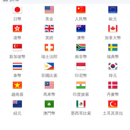
日幣
美金
人民幣
歐元
港幣
英鎊
澳幣
加拿大幣
新加坡幣
瑞士法郎
南非幣
瑞典幣
泰幣
菲國比索
印尼幣
韓元
越南盾
馬來幣
印度披索
丹麥幣
紐元
澳門幣
墨西哥比索
土耳其里拉