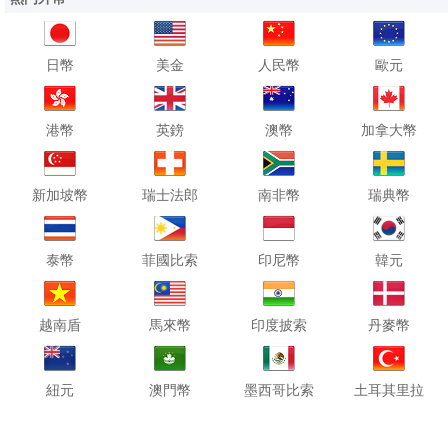
日幣
美金
人民幣
歐元
港幣
英鎊
澳幣
加拿大幣
新加坡幣
瑞士法郎
南非幣
瑞典幣
泰幣
菲國比索
印尼幣
韓元
越南盾
馬來幣
印度披索
丹麥幣
紐元
澳門幣
墨西哥比索
土耳其里拉