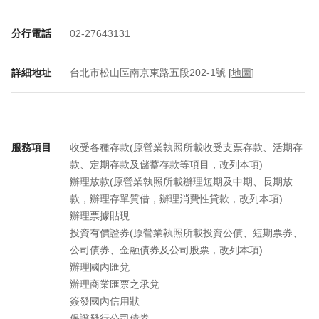
分行電話
02-27643131
詳細地址
台北市松山區南京東路五段202-1號 [
地圖
]
服務項目
收受各種存款(原營業執照所載收受支票存款、活期存
款、定期存款及儲蓄存款等項目，改列本項)
辦理放款(原營業執照所載辦理短期及中期、長期放
款，辦理存單質借，辦理消費性貸款，改列本項)
辦理票據貼現
投資有價證券(原營業執照所載投資公債、短期票券、
公司債券、金融債券及公司股票，改列本項)
辦理國內匯兌
辦理商業匯票之承兌
簽發國內信用狀
保證發行公司債券