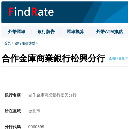
|
外幣匯率
|
銀行牌告
|
匯率換算
|
外幣ATM據點
|
名詞解釋
|
換匯技巧
|
數字大寫
::
首页
>
銀行服務據點
>
合作金庫商業銀行松興分行
查看牌告匯率
銀行名稱
合作金庫商業銀行松興分行
所在區域
台北市
分行代碼
0060899