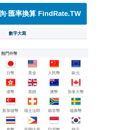
匯率換算 FindRate.TW
|
數字大寫
熱門外幣
日幣
美金
人民幣
歐元
港幣
英鎊
澳幣
加拿大幣
新加坡幣
瑞士法郎
南非幣
瑞典幣
泰幣
菲國比索
印尼幣
韓元