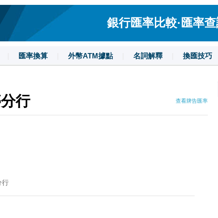
銀行匯率比較·匯率查詢·
|
匯率換算
|
外幣ATM據點
|
名詞解釋
|
換匯技巧
亭分行
查看牌告匯率
分行