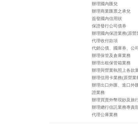
辦理國內匯兌
辦理商業匯票之承兌
簽發國內信用狀
保證發行公司債券
辦理國內保證業務(原營
代理收付款項
代銷公債、國庫券、公
辦理保管及倉庫業務
辦理出租保管箱業務
辦理與營業執照上各款
辦理信用卡業務(原營業
辦理出口外匯、進口外
證業務
辦理買賣外幣現鈔及旅
辦理總行信託業務專責部
代理公庫業務