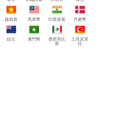
越南盾
馬來幣
印度披索
丹麥幣
紐元
澳門幣
墨西哥比
土耳其里
索
拉