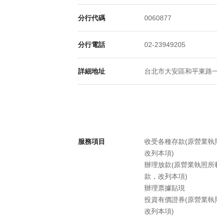
分行代碼
0060877
分行電話
02-23949205
詳細地址
台北市大安區和平東路一段6
服務項目
收受各種存款(原營業
改列本項)
辦理放款(原營業執照
款，改列本項)
辦理票據貼現
投資有價證券(原營業
改列本項)