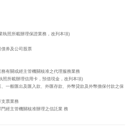
業執照所載辦理保證業務，改列本項)
司債券及公司股票
業務有關或經主管機關核准之代理服務業務
執照所載辦理信用卡，預借現金，改列本項)
匯、一般匯出及匯入款、外匯存款、外幣貸款及外幣擔保付款之保
行支票業務
門經主管機關核准辦理之信託業 務