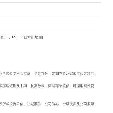
3、65、69號1樓 [
地圖
]
執照所載收受支票存款、活期存款、定期存款及儲蓄存款等項目，
所載辦理短期及中期、長期放款，辦理存單質借，辦理消費性貸
執照所載投資公債、短期票券、公司債券、金融債券及公司股票，