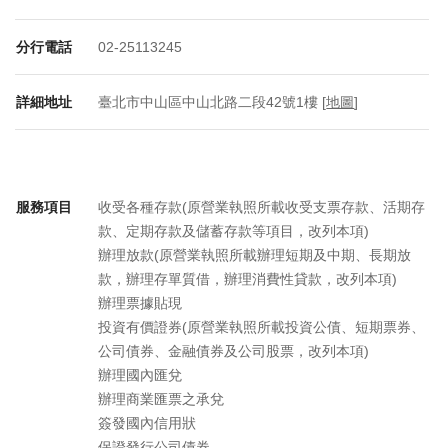
分行電話
02-25113245
詳細地址
臺北市中山區中山北路二段42號1樓 [
地圖
]
服務項目
收受各種存款(原營業執照所載收受支票存款、活期存
款、定期存款及儲蓄存款等項目，改列本項)
辦理放款(原營業執照所載辦理短期及中期、長期放
款，辦理存單質借，辦理消費性貸款，改列本項)
辦理票據貼現
投資有價證券(原營業執照所載投資公債、短期票券、
公司債券、金融債券及公司股票，改列本項)
辦理國內匯兌
辦理商業匯票之承兌
簽發國內信用狀
保證發行公司債券