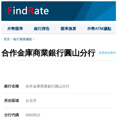
|
外幣匯率
|
銀行牌告
|
匯率換算
|
外幣ATM據點
|
名詞解釋
|
換匯技巧
|
數字大寫
::
首页
>
銀行服務據點
>
合作金庫商業銀行圓山分行
查看牌告匯率
銀行名稱
合作金庫商業銀行圓山分行
所在區域
台北市
分行代碼
0060822