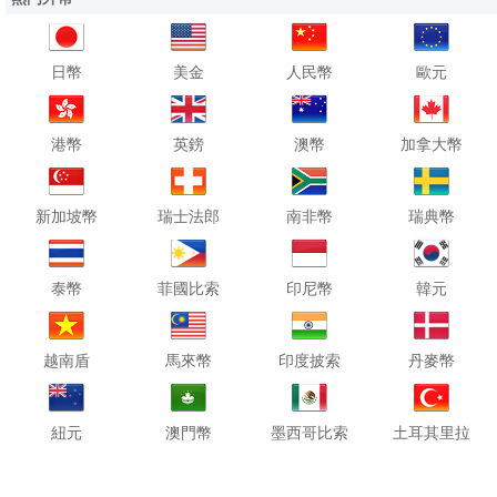
日幣
美金
人民幣
歐元
港幣
英鎊
澳幣
加拿大幣
新加坡幣
瑞士法郎
南非幣
瑞典幣
泰幣
菲國比索
印尼幣
韓元
越南盾
馬來幣
印度披索
丹麥幣
紐元
澳門幣
墨西哥比索
土耳其里拉