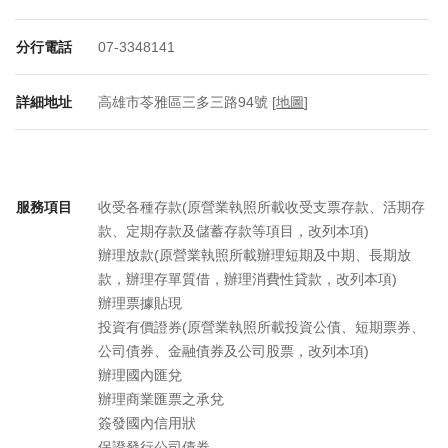
分行電話
07-3348141
詳細地址
高雄市苓雅區三多三路94號 [
地圖
]
服務項目
收受各種存款(原營業執照所載收受支票存款、活期存
款、定期存款及儲蓄存款等項目，改列本項)
辦理放款(原營業執照所載辦理短期及中期、長期放
款，辦理存單質借，辦理消費性貸款，改列本項)
辦理票據貼現
投資有價證券(原營業執照所載投資公債、短期票券、
公司債券、金融債券及公司股票，改列本項)
辦理國內匯兌
辦理商業匯票之承兌
簽發國內信用狀
保證發行公司債券