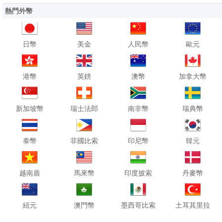
熱門外幣
日幣
美金
人民幣
歐元
港幣
英鎊
澳幣
加拿大幣
新加坡幣
瑞士法郎
南非幣
瑞典幣
泰幣
菲國比索
印尼幣
韓元
越南盾
馬來幣
印度披索
丹麥幣
紐元
澳門幣
墨西哥比索
土耳其里拉