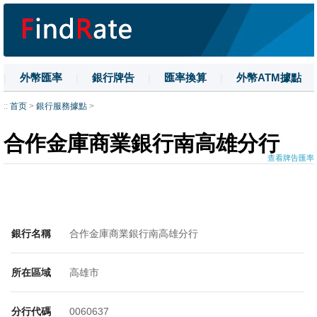
|
外幣匯率
|
銀行牌告
|
匯率換算
|
外幣ATM據點
|
名詞解釋
|
換匯技巧
|
數字大寫
::
首页
>
銀行服務據點
>
合作金庫商業銀行南高雄分行
查看牌告匯率
銀行名稱
合作金庫商業銀行南高雄分行
所在區域
高雄市
分行代碼
0060637