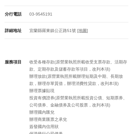
分行電話
03-9545191
詳細地址
宜蘭縣羅東鎮公正路51號 [
地圖
]
服務項目
收受各種存款(原營業執照所載收受支票存款、活期存
款、定期存款及儲蓄存款等項目，改列本項)
辦理放款(原營業執照所載辦理短期及中期、長期放
款，辦理存單質借，辦理消費性貸款，改列本項)
辦理票據貼現
投資有價證券(原營業執照所載投資公債、短期票券、
公司債券、金融債券及公司股票，改列本項)
辦理國內匯兌
辦理商業匯票之承兌
簽發國內信用狀
保證發行公司債券