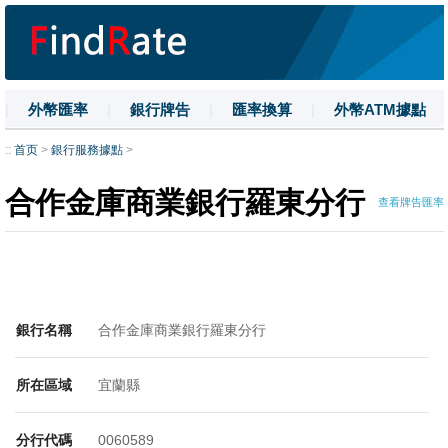
|
外幣匯率
|
銀行牌告
|
匯率換算
|
外幣ATM據點
|
名詞解釋
|
換匯技巧
|
數字大寫
::
首页
>
銀行服務據點
>
合作金庫商業銀行羅東分行
查看牌告匯率
銀行名稱
合作金庫商業銀行羅東分行
所在區域
宜蘭縣
分行代碼
0060589