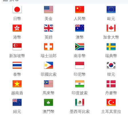
日幣
美金
人民幣
歐元
港幣
英鎊
澳幣
加拿大幣
新加坡幣
瑞士法郎
南非幣
瑞典幣
泰幣
菲國比索
印尼幣
韓元
越南盾
馬來幣
印度披索
丹麥幣
紐元
澳門幣
墨西哥比索
土耳其里拉