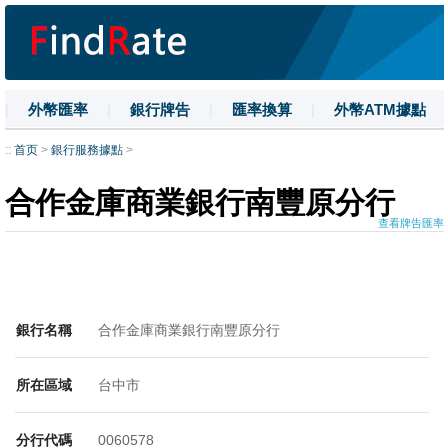
|
外幣匯率
|
銀行牌告
|
匯率換算
|
外幣ATM據點
|
名詞解釋
|
換匯技巧
|
數字大寫
::
首页
>
銀行服務據點
>
合作金庫商業銀行南豐原分行
查看牌告匯率
銀行名稱
合作金庫商業銀行南豐原分行
所在區域
台中市
分行代碼
0060578