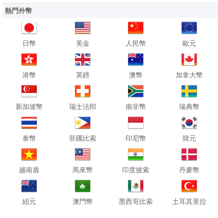
熱門外幣
日幣
美金
人民幣
歐元
港幣
英鎊
澳幣
加拿大幣
新加坡幣
瑞士法郎
南非幣
瑞典幣
泰幣
菲國比索
印尼幣
韓元
越南盾
馬來幣
印度披索
丹麥幣
紐元
澳門幣
墨西哥比索
土耳其里拉