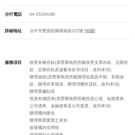
分行電話
04-25244180
詳細地址
台中市豐原區圓環南路222號 [
地圖
]
服務項目
收受各種存款(原營業執照所載收受支票存款、活期存
款、定期存款及儲蓄存款等項目，改列本項)
辦理放款(原營業執照所載辦理短期及中期、長期放
款，辦理存單質借，辦理消費性貸款，改列本項)
辦理票據貼現
投資有價證券(原營業執照所載投資公債、短期票券、
公司債券、金融債券及公司股票，改列本項)
辦理國內匯兌
辦理商業匯票之承兌
簽發國內信用狀
保證發行公司債券