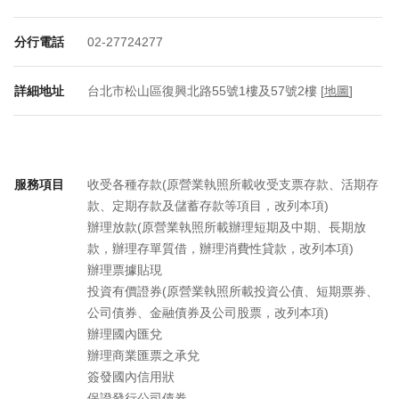
分行電話
02-27724277
詳細地址
台北市松山區復興北路55號1樓及57號2樓 [
地圖
]
服務項目
收受各種存款(原營業執照所載收受支票存款、活期存
款、定期存款及儲蓄存款等項目，改列本項)
辦理放款(原營業執照所載辦理短期及中期、長期放
款，辦理存單質借，辦理消費性貸款，改列本項)
辦理票據貼現
投資有價證券(原營業執照所載投資公債、短期票券、
公司債券、金融債券及公司股票，改列本項)
辦理國內匯兌
辦理商業匯票之承兌
簽發國內信用狀
保證發行公司債券