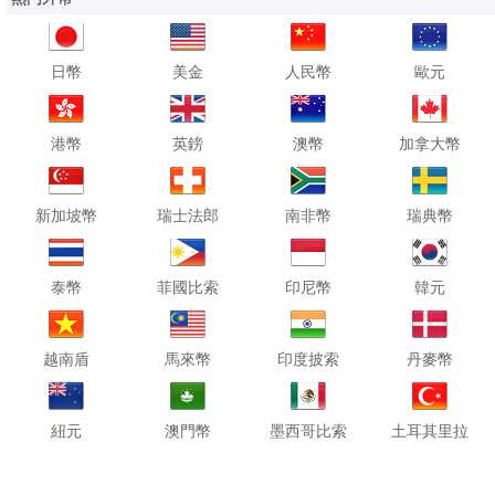
日幣
美金
人民幣
歐元
港幣
英鎊
澳幣
加拿大幣
新加坡幣
瑞士法郎
南非幣
瑞典幣
泰幣
菲國比索
印尼幣
韓元
越南盾
馬來幣
印度披索
丹麥幣
紐元
澳門幣
墨西哥比索
土耳其里拉