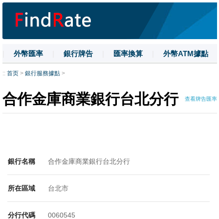
|
外幣匯率
|
銀行牌告
|
匯率換算
|
外幣ATM據點
|
名詞解釋
|
換匯技巧
|
數字大寫
::
首页
>
銀行服務據點
>
合作金庫商業銀行台北分行
查看牌告匯率
銀行名稱
合作金庫商業銀行台北分行
所在區域
台北市
分行代碼
0060545