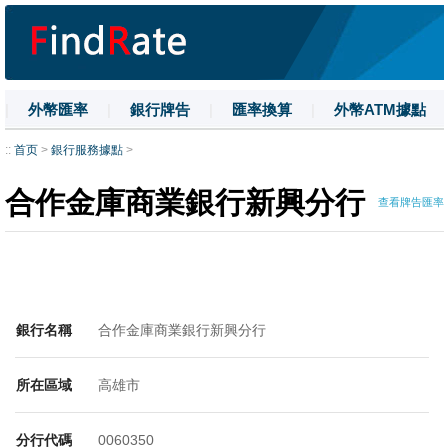
|
外幣匯率
|
銀行牌告
|
匯率換算
|
外幣ATM據點
|
名詞解釋
|
換匯技巧
|
數字大寫
::
首页
>
銀行服務據點
>
合作金庫商業銀行新興分行
查看牌告匯率
銀行名稱
合作金庫商業銀行新興分行
所在區域
高雄市
分行代碼
0060350