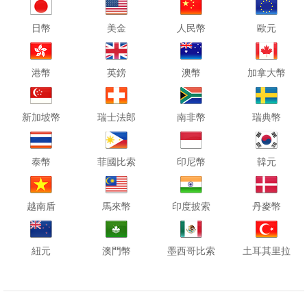
日幣
美金
人民幣
歐元
港幣
英鎊
澳幣
加拿大幣
新加坡幣
瑞士法郎
南非幣
瑞典幣
泰幣
菲國比索
印尼幣
韓元
越南盾
馬來幣
印度披索
丹麥幣
紐元
澳門幣
墨西哥比索
土耳其里拉