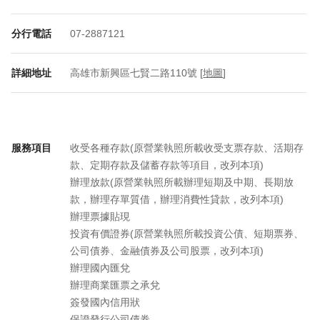
分行電話
07-2887121
詳細地址
高雄市新興區七賢二路110號 [
地圖
]
服務項目
收受各種存款(原營業執照所載收受支票存款、活期存
款、定期存款及儲蓄存款等項目，改列本項)
辦理放款(原營業執照所載辦理短期及中期、長期放
款，辦理存單質借，辦理消費性貸款，改列本項)
辦理票據貼現
投資有價證券(原營業執照所載投資公債、短期票券、
公司債券、金融債券及公司股票，改列本項)
辦理國內匯兌
辦理商業匯票之承兌
簽發國內信用狀
保證發行公司債券