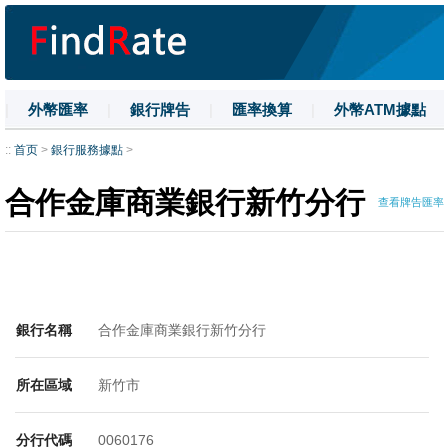
|
外幣匯率
|
銀行牌告
|
匯率換算
|
外幣ATM據點
|
名詞解釋
|
換匯技巧
|
數字大寫
::
首页
>
銀行服務據點
>
合作金庫商業銀行新竹分行
查看牌告匯率
銀行名稱
合作金庫商業銀行新竹分行
所在區域
新竹市
分行代碼
0060176