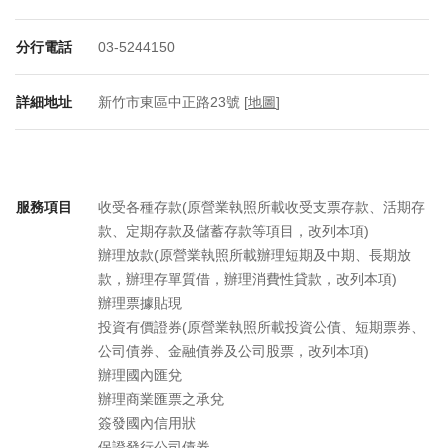
分行電話
03-5244150
詳細地址
新竹市東區中正路23號 [
地圖
]
服務項目
收受各種存款(原營業執照所載收受支票存款、活期存
款、定期存款及儲蓄存款等項目，改列本項)
辦理放款(原營業執照所載辦理短期及中期、長期放
款，辦理存單質借，辦理消費性貸款，改列本項)
辦理票據貼現
投資有價證券(原營業執照所載投資公債、短期票券、
公司債券、金融債券及公司股票，改列本項)
辦理國內匯兌
辦理商業匯票之承兌
簽發國內信用狀
保證發行公司債券