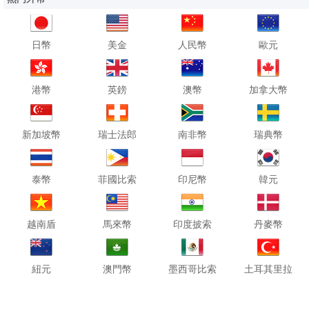
日幣
美金
人民幣
歐元
港幣
英鎊
澳幣
加拿大幣
新加坡幣
瑞士法郎
南非幣
瑞典幣
泰幣
菲國比索
印尼幣
韓元
越南盾
馬來幣
印度披索
丹麥幣
紐元
澳門幣
墨西哥比索
土耳其里拉