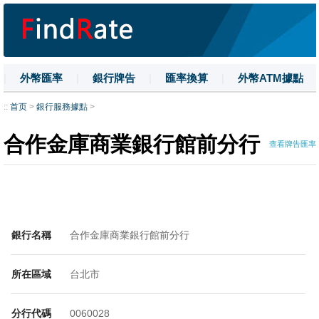
|
外幣匯率
|
銀行牌告
|
匯率換算
|
外幣ATM據點
|
名詞解釋
|
換匯技巧
|
數字大寫
::
首页
>
銀行服務據點
>
合作金庫商業銀行館前分行
查看牌告匯率
銀行名稱
合作金庫商業銀行館前分行
所在區域
台北市
分行代碼
0060028