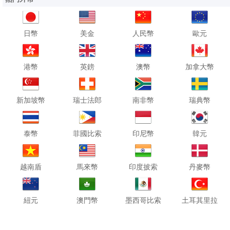
日幣
美金
人民幣
歐元
港幣
英鎊
澳幣
加拿大幣
新加坡幣
瑞士法郎
南非幣
瑞典幣
泰幣
菲國比索
印尼幣
韓元
越南盾
馬來幣
印度披索
丹麥幣
紐元
澳門幣
墨西哥比索
土耳其里拉