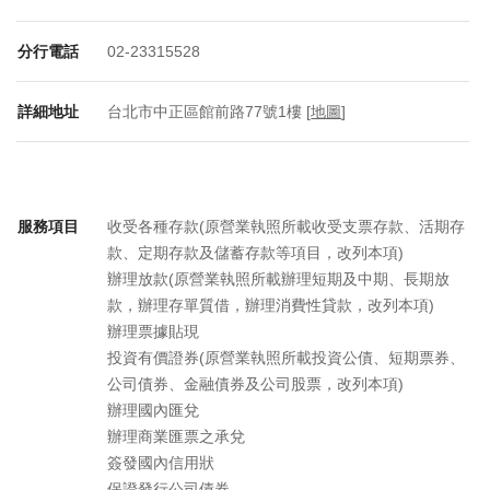
分行電話
02-23315528
詳細地址
台北市中正區館前路77號1樓 [
地圖
]
服務項目
收受各種存款(原營業執照所載收受支票存款、活期存
款、定期存款及儲蓄存款等項目，改列本項)
辦理放款(原營業執照所載辦理短期及中期、長期放
款，辦理存單質借，辦理消費性貸款，改列本項)
辦理票據貼現
投資有價證券(原營業執照所載投資公債、短期票券、
公司債券、金融債券及公司股票，改列本項)
辦理國內匯兌
辦理商業匯票之承兌
簽發國內信用狀
保證發行公司債券