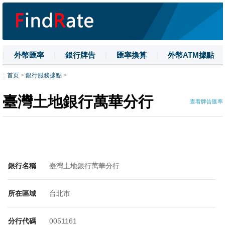
|
外幣匯率
|
銀行牌告
|
匯率換算
|
外幣ATM據點
|
名詞解釋
|
換匯技巧
|
數字大寫
::
首页
>
銀行服務據點
>
臺灣土地銀行萬華分行
查看牌告匯率
銀行名稱
臺灣土地銀行萬華分行
所在區域
台北市
分行代碼
0051161