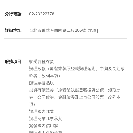
分行電話
02-23322778
詳細地址
台北市萬華區西園路二段205號 [
地圖
]
服務項目
收受各種存款
辦理放款（原營業執照登載辦理短期、中期及長期放
款者，改列本項）
辦理票據貼現
投資有價證券（原營業執照登載投資公債、短期票
券、公司債券、金融債券及上市公司股票，改列本
項）
辦理國內匯兌
辦理商業匯票承兌
簽發國內信用狀
辦理國內保證業務