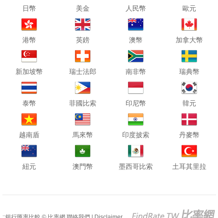
日幣
美金
人民幣
歐元
港幣
英鎊
澳幣
加拿大幣
新加坡幣
瑞士法郎
南非幣
瑞典幣
泰幣
菲國比索
印尼幣
韓元
越南盾
馬來幣
印度披索
丹麥幣
紐元
澳門幣
墨西哥比索
土耳其里拉
::銀行匯率比較 © 比率網
聯絡我們
|
Disclaimer