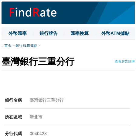
|
外幣匯率
|
銀行牌告
|
匯率換算
|
外幣ATM據點
|
名詞解釋
|
換匯技巧
|
數字大寫
::
首页
>
銀行服務據點
>
臺灣銀行三重分行
查看牌告匯率
銀行名稱
臺灣銀行三重分行
所在區域
新北市
分行代碼
0040428