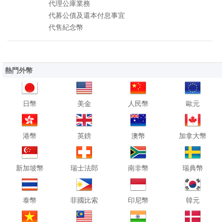
代理公庫業務
代募公債及還本付息事宜
代售紀念幣
熱門外幣
日幣
美金
人民幣
歐元
港幣
英鎊
澳幣
加拿大幣
新加坡幣
瑞士法郎
南非幣
瑞典幣
泰幣
菲國比索
印尼幣
韓元