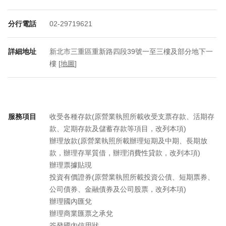
分行電話
02-29719621
詳細地址
新北市三重區重新路四段39號一至三樓及部分地下一
樓 [
地圖
]
服務項目
收受各種存款(原營業執照所載收受支票存款、活期存
款、定期存款及儲蓄存款等項目，改列本項)
辦理放款(原營業執照所載辦理短期及中期、長期放
款，辦理存單質借，辦理消費性貸款，改列本項)
辦理票據貼現
投資有價證券(原營業執照所載投資公債、短期票券、
公司債券、金融債券及公司股票，改列本項)
辦理國內匯兌
辦理商業匯票之承兌
簽發國內信用狀